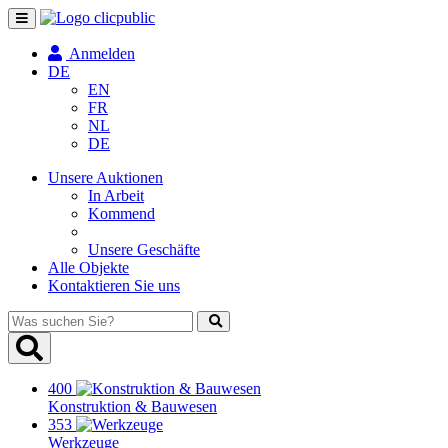
Navigation
umschalten
Anmelden
DE
EN
FR
NL
DE
Unsere Auktionen
In Arbeit
Kommend
Unsere Geschäfte
Alle Objekte
Kontaktieren Sie uns
Was
suchen
Sie?
400
Konstruktion & Bauwesen
353
Werkzeuge