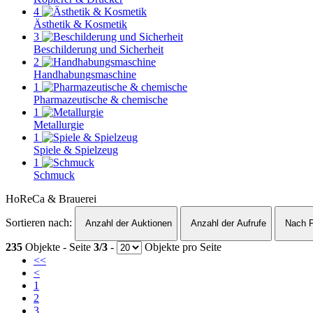
4
Ästhetik & Kosmetik
3
Beschilderung und Sicherheit
2
Handhabungsmaschine
1
Pharmazeutische & chemische
1
Metallurgie
1
Spiele & Spielzeug
1
Schmuck
HoReCa & Brauerei
Sortieren nach:
Anzahl der Auktionen
Anzahl der Aufrufe
Nach P
235
Objekte - Seite
3/3
-
Objekte pro Seite
<<
<
1
2
3