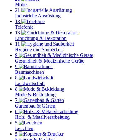
Möbel
21
Industrielle Ausrüstung
13
Telefonie
13
Einrichtung & Dekoration
11
Hygiene und Sauberkeit
9
Gesundheit & Medizinische Geräte
9
Baumaschinen
8
Landwirtschaft
8
Mode & Bekleidung
7
Gartenbau & Gärten
6
Holz- & Metallverarbeitung
5
Leuchten
5
Kopierer & Drucker