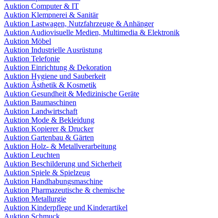
Auktion Computer & IT
Auktion Klempnerei & Sanitär
Auktion Lastwagen, Nutzfahrzeuge & Anhänger
Auktion Audiovisuelle Medien, Multimedia & Elektronik
Auktion Möbel
Auktion Industrielle Ausrüstung
Auktion Telefonie
Auktion Einrichtung & Dekoration
Auktion Hygiene und Sauberkeit
Auktion Ästhetik & Kosmetik
Auktion Gesundheit & Medizinische Geräte
Auktion Baumaschinen
Auktion Landwirtschaft
Auktion Mode & Bekleidung
Auktion Kopierer & Drucker
Auktion Gartenbau & Gärten
Auktion Holz- & Metallverarbeitung
Auktion Leuchten
Auktion Beschilderung und Sicherheit
Auktion Spiele & Spielzeug
Auktion Handhabungsmaschine
Auktion Pharmazeutische & chemische
Auktion Metallurgie
Auktion Kinderpflege und Kinderartikel
Auktion Schmuck