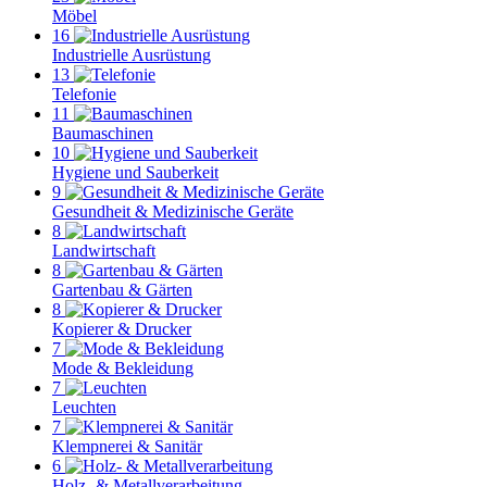
Möbel
16
Industrielle Ausrüstung
13
Telefonie
11
Baumaschinen
10
Hygiene und Sauberkeit
9
Gesundheit & Medizinische Geräte
8
Landwirtschaft
8
Gartenbau & Gärten
8
Kopierer & Drucker
7
Mode & Bekleidung
7
Leuchten
7
Klempnerei & Sanitär
6
Holz- & Metallverarbeitung