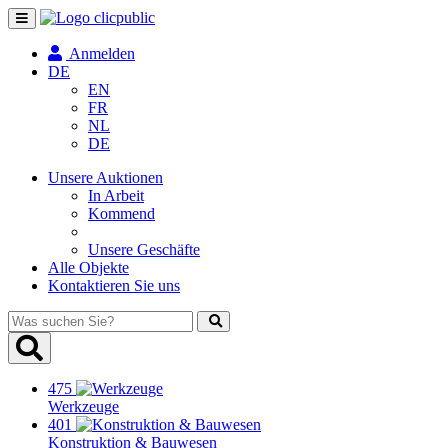
Navigation
umschalten
Anmelden
DE
EN
FR
NL
DE
Unsere Auktionen
In Arbeit
Kommend
Unsere Geschäfte
Alle Objekte
Kontaktieren Sie uns
Was
suchen
Sie?
475
Werkzeuge
401
Konstruktion & Bauwesen