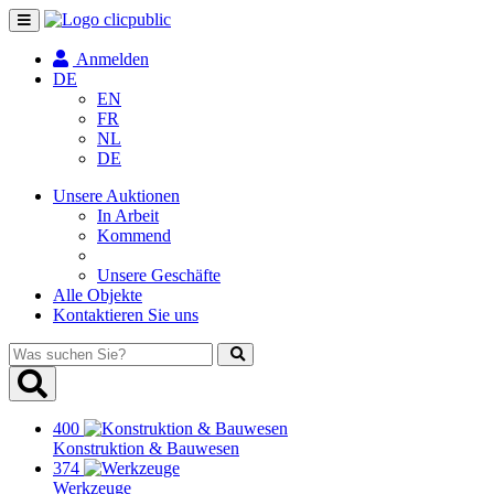
Navigation
umschalten
Anmelden
DE
EN
FR
NL
DE
Unsere Auktionen
In Arbeit
Kommend
Unsere Geschäfte
Alle Objekte
Kontaktieren Sie uns
Was
suchen
Sie?
400
Konstruktion & Bauwesen
374
Werkzeuge