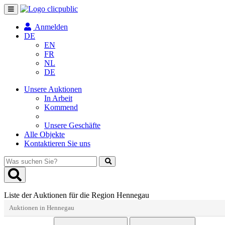
Navigation
umschalten
Anmelden
DE
EN
FR
NL
DE
Unsere Auktionen
In Arbeit
Kommend
Unsere Geschäfte
Alle Objekte
Kontaktieren Sie uns
Was
suchen
Sie?
Liste der Auktionen für die Region Hennegau
Auktionen in Hennegau