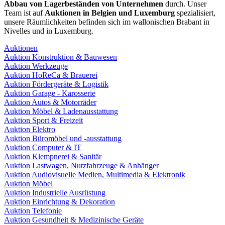
Abbau von Lagerbeständen von Unternehmen
durch. Unser
Team ist auf
Auktionen in Belgien und Luxemburg
spezialisiert,
unsere Räumlichkeiten befinden sich im wallonischen Brabant in
Nivelles und in Luxemburg.
Auktionen
Auktion Konstruktion & Bauwesen
Auktion Werkzeuge
Auktion HoReCa & Brauerei
Auktion Fördergeräte & Logistik
Auktion Garage - Karosserie
Auktion Autos & Motorräder
Auktion Möbel & Ladenausstattung
Auktion Sport & Freizeit
Auktion Elektro
Auktion Büromöbel und -ausstattung
Auktion Computer & IT
Auktion Klempnerei & Sanitär
Auktion Lastwagen, Nutzfahrzeuge & Anhänger
Auktion Audiovisuelle Medien, Multimedia & Elektronik
Auktion Möbel
Auktion Industrielle Ausrüstung
Auktion Einrichtung & Dekoration
Auktion Telefonie
Auktion Gesundheit & Medizinische Geräte