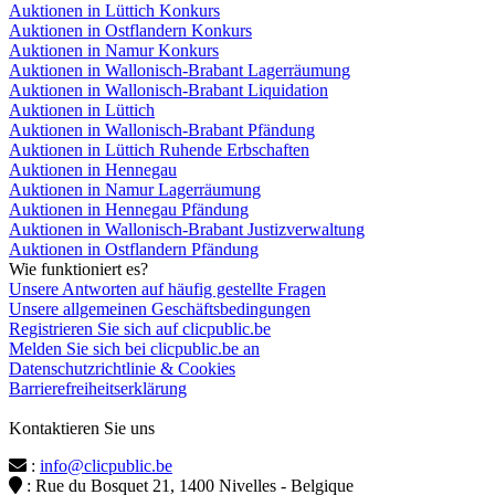
Auktionen in Lüttich Konkurs
Auktionen in Ostflandern Konkurs
Auktionen in Namur Konkurs
Auktionen in Wallonisch-Brabant Lagerräumung
Auktionen in Wallonisch-Brabant Liquidation
Auktionen in Lüttich
Auktionen in Wallonisch-Brabant Pfändung
Auktionen in Lüttich Ruhende Erbschaften
Auktionen in Hennegau
Auktionen in Namur Lagerräumung
Auktionen in Hennegau Pfändung
Auktionen in Wallonisch-Brabant Justizverwaltung
Auktionen in Ostflandern Pfändung
Wie funktioniert es?
Unsere Antworten auf häufig gestellte Fragen
Unsere allgemeinen Geschäftsbedingungen
Registrieren Sie sich auf clicpublic.be
Melden Sie sich bei clicpublic.be an
Datenschutzrichtlinie & Cookies
Barrierefreiheitserklärung
Kontaktieren Sie uns
:
info@clicpublic.be
: Rue du Bosquet 21, 1400 Nivelles - Belgique