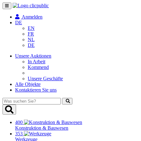
Navigation
umschalten
Anmelden
DE
EN
FR
NL
DE
Unsere Auktionen
In Arbeit
Kommend
Unsere Geschäfte
Alle Objekte
Kontaktieren Sie uns
Was
suchen
Sie?
400
Konstruktion & Bauwesen
353
Werkzeuge