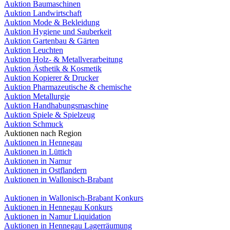
Auktion Baumaschinen
Auktion Landwirtschaft
Auktion Mode & Bekleidung
Auktion Hygiene und Sauberkeit
Auktion Gartenbau & Gärten
Auktion Leuchten
Auktion Holz- & Metallverarbeitung
Auktion Ästhetik & Kosmetik
Auktion Kopierer & Drucker
Auktion Pharmazeutische & chemische
Auktion Metallurgie
Auktion Handhabungsmaschine
Auktion Spiele & Spielzeug
Auktion Schmuck
Auktionen nach Region
Auktionen in Hennegau
Auktionen in Lüttich
Auktionen in Namur
Auktionen in Ostflandern
Auktionen in Wallonisch-Brabant
Auktionen in Wallonisch-Brabant Konkurs
Auktionen in Hennegau Konkurs
Auktionen in Namur Liquidation
Auktionen in Hennegau Lagerräumung