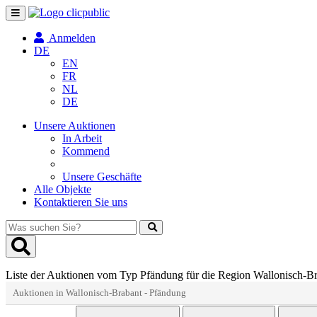
Navigation
umschalten
Anmelden
DE
EN
FR
NL
DE
Unsere Auktionen
In Arbeit
Kommend
Unsere Geschäfte
Alle Objekte
Kontaktieren Sie uns
Was
suchen
Sie?
Liste der Auktionen vom Typ Pfändung für die Region Wallonisch-B
Auktionen in Wallonisch-Brabant - Pfändung