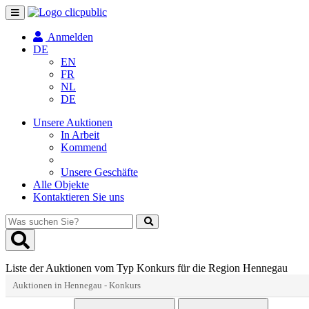
Navigation
umschalten
Anmelden
DE
EN
FR
NL
DE
Unsere Auktionen
In Arbeit
Kommend
Unsere Geschäfte
Alle Objekte
Kontaktieren Sie uns
Was
suchen
Sie?
Liste der Auktionen vom Typ Konkurs für die Region Hennegau
Auktionen in Hennegau - Konkurs