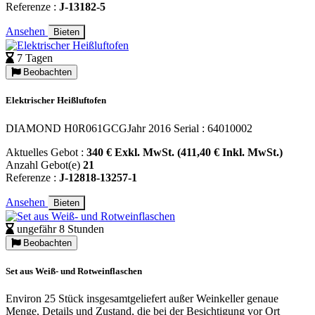
Referenze :
J-13182-5
Ansehen
Bieten
7 Tagen
Beobachten
Elektrischer Heißluftofen
DIAMOND H0R061GCGJahr 2016 Serial : 64010002
Aktuelles Gebot :
340 € Exkl. MwSt. (411,40 € Inkl. MwSt.)
Anzahl Gebot(e)
21
Referenze :
J-12818-13257-1
Ansehen
Bieten
ungefähr 8 Stunden
Beobachten
Set aus Weiß- und Rotweinflaschen
Environ 25 Stück insgesamtgeliefert außer Weinkeller genaue
Menge, Details und Zustand, die bei der Besichtigung vor Ort