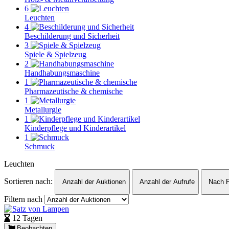
6
Leuchten
4
Beschilderung und Sicherheit
3
Spiele & Spielzeug
2
Handhabungsmaschine
1
Pharmazeutische & chemische
1
Metallurgie
1
Kinderpflege und Kinderartikel
1
Schmuck
Leuchten
Sortieren nach:
Anzahl der Auktionen
Anzahl der Aufrufe
Nach P
Filtern nach
12 Tagen
Beobachten