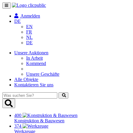
Navigation
umschalten
Anmelden
DE
EN
FR
NL
DE
Unsere Auktionen
In Arbeit
Kommend
Unsere Geschäfte
Alle Objekte
Kontaktieren Sie uns
Was
suchen
Sie?
400
Konstruktion & Bauwesen
374
Werkzeuge