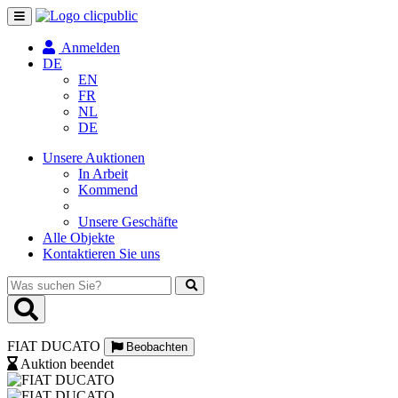
Navigation
umschalten
Anmelden
DE
EN
FR
NL
DE
Unsere Auktionen
In Arbeit
Kommend
Unsere Geschäfte
Alle Objekte
Kontaktieren Sie uns
Was
suchen
Sie?
FIAT DUCATO
Beobachten
Auktion beendet