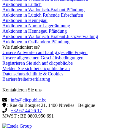
Auktionen in Lüttich
Auktionen in Wallonisch-Brabant Pfändung
Auktionen in Lüttich Ruhende Erbschaften
Auktionen in Hennegau
Auktionen in Namur Lagerräumung
Auktionen in Hennegau Pfändung
Auktionen in Wallonisch-Brabant Justizverwaltung
Auktionen in Ostflandern Pfändung
Wie funktioniert es?
Unsere Antworten auf häufig gestellte Fragen
Unsere allgemeinen Geschäftsbedingungen
Registrieren Sie sich auf clicpublic.be
Melden Sie sich bei clicpublic.be an
Datenschutzrichtlinie & Cookies
Barrierefreiheitserklärung
Kontaktieren Sie uns
:
info@clicpublic.be
: Rue du Bosquet 21, 1400 Nivelles - Belgique
:
+32 67 44 26 17
MWST : BE 0809.950.691
Clicpublic ist eine Marke der Estela-Gruppe