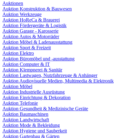
Auktionen
Auktion Konstruktion & Bauwesen
Auktion Werkzeuge
Auktion HoReCa & Brauerei
Auktion Fördergeräte & Logistik
Auktion Garage - Karosserie
Auktion Autos & Motorräder
Auktion Möbel & Ladenausstattung
Auktion Sport & Freizeit
Auktion Elektro
Auktion Büromöbel und -ausstattung
Auktion Computer & IT
Auktion Klempnerei & Sanitär
Auktion Lastwagen, Nutzfahrzeuge & Anhänger
Auktion Audiovisuelle Medien, Multimedia & Elektronik
Auktion Möbel
Auktion Industrielle Ausrüstung
Auktion Einrichtung & Dekoration
Auktion Telefonie
Auktion Gesundheit & Medizinische Geräte
Auktion Baumaschinen
Auktion Landwirtschaft
Auktion Mode & Bekleidung
Auktion Hygiene und Sauberkeit
Auktion Gartenbau & Gärten