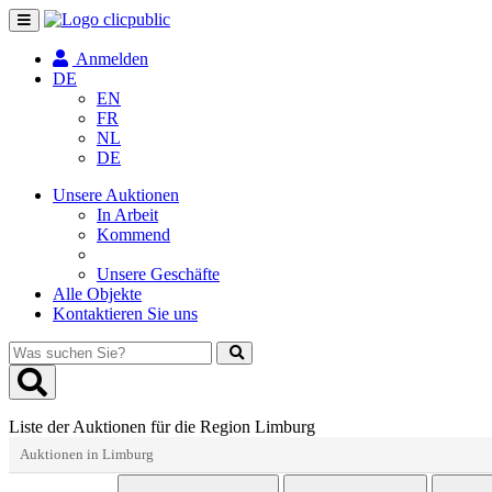
Navigation
umschalten
Anmelden
DE
EN
FR
NL
DE
Unsere Auktionen
In Arbeit
Kommend
Unsere Geschäfte
Alle Objekte
Kontaktieren Sie uns
Was
suchen
Sie?
Liste der Auktionen für die Region Limburg
Auktionen in Limburg