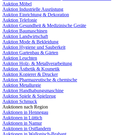
Auktion Möbel
Auktion Industrielle Ausrüstung
Auktion Einrichtung & Dekoration
Auktion Telefonie
Auktion Gesundheit & Medizinische Geräte
Auktion Baumaschinen
Auktion Landwirtschaft
Auktion Mode & Bekleidung
Auktion Hygiene und Sauberkeit
Auktion Gartenbau & Gärten
Auktion Leuchten
Auktion Holz- & Metallverarbeitung
Auktion Ästhetik & Kosmetik
Auktion Kopierer & Drucker
Auktion Pharmazeutische & chemische
Auktion Metallurgie
Auktion Handhabungsmaschine
Auktion Spiele & Spielzeug
Auktion Schmuck
Auktionen nach Region
Auktionen in Hennegau
Auktionen in Lüttich
Auktionen in Namur
Auktionen in Ostflandern
Auktionen in Wallonisch-Brabant