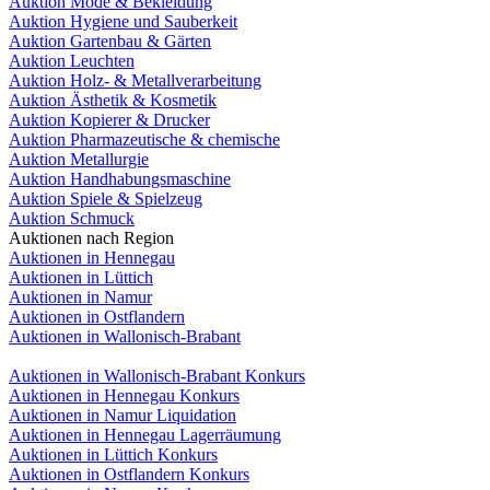
Auktion Mode & Bekleidung
Auktion Hygiene und Sauberkeit
Auktion Gartenbau & Gärten
Auktion Leuchten
Auktion Holz- & Metallverarbeitung
Auktion Ästhetik & Kosmetik
Auktion Kopierer & Drucker
Auktion Pharmazeutische & chemische
Auktion Metallurgie
Auktion Handhabungsmaschine
Auktion Spiele & Spielzeug
Auktion Schmuck
Auktionen nach Region
Auktionen in Hennegau
Auktionen in Lüttich
Auktionen in Namur
Auktionen in Ostflandern
Auktionen in Wallonisch-Brabant
Auktionen in Wallonisch-Brabant Konkurs
Auktionen in Hennegau Konkurs
Auktionen in Namur Liquidation
Auktionen in Hennegau Lagerräumung
Auktionen in Lüttich Konkurs
Auktionen in Ostflandern Konkurs