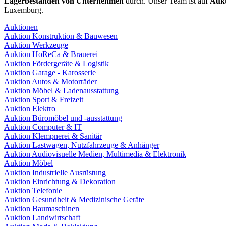
Lagerbeständen von Unternehmen
durch. Unser Team ist auf
Aukt
Luxemburg.
Auktionen
Auktion Konstruktion & Bauwesen
Auktion Werkzeuge
Auktion HoReCa & Brauerei
Auktion Fördergeräte & Logistik
Auktion Garage - Karosserie
Auktion Autos & Motorräder
Auktion Möbel & Ladenausstattung
Auktion Sport & Freizeit
Auktion Elektro
Auktion Büromöbel und -ausstattung
Auktion Computer & IT
Auktion Klempnerei & Sanitär
Auktion Lastwagen, Nutzfahrzeuge & Anhänger
Auktion Audiovisuelle Medien, Multimedia & Elektronik
Auktion Möbel
Auktion Industrielle Ausrüstung
Auktion Einrichtung & Dekoration
Auktion Telefonie
Auktion Gesundheit & Medizinische Geräte
Auktion Baumaschinen
Auktion Landwirtschaft