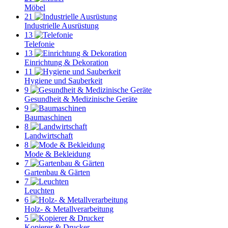
Möbel
21
Industrielle Ausrüstung
13
Telefonie
13
Einrichtung & Dekoration
11
Hygiene und Sauberkeit
9
Gesundheit & Medizinische Geräte
9
Baumaschinen
8
Landwirtschaft
8
Mode & Bekleidung
7
Gartenbau & Gärten
7
Leuchten
6
Holz- & Metallverarbeitung
5
Kopierer & Drucker