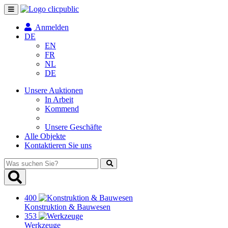
Navigation
umschalten
Anmelden
DE
EN
FR
NL
DE
Unsere Auktionen
In Arbeit
Kommend
Unsere Geschäfte
Alle Objekte
Kontaktieren Sie uns
Was
suchen
Sie?
400
Konstruktion & Bauwesen
353
Werkzeuge