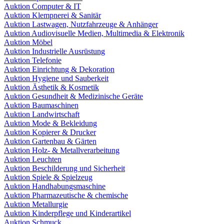
Auktion Computer & IT
Auktion Klempnerei & Sanitär
Auktion Lastwagen, Nutzfahrzeuge & Anhänger
Auktion Audiovisuelle Medien, Multimedia & Elektronik
Auktion Möbel
Auktion Industrielle Ausrüstung
Auktion Telefonie
Auktion Einrichtung & Dekoration
Auktion Hygiene und Sauberkeit
Auktion Ästhetik & Kosmetik
Auktion Gesundheit & Medizinische Geräte
Auktion Baumaschinen
Auktion Landwirtschaft
Auktion Mode & Bekleidung
Auktion Kopierer & Drucker
Auktion Gartenbau & Gärten
Auktion Holz- & Metallverarbeitung
Auktion Leuchten
Auktion Beschilderung und Sicherheit
Auktion Spiele & Spielzeug
Auktion Handhabungsmaschine
Auktion Pharmazeutische & chemische
Auktion Metallurgie
Auktion Kinderpflege und Kinderartikel
Auktion Schmuck