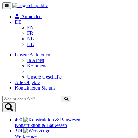
Navigation
umschalten
Anmelden
DE
EN
FR
NL
DE
Unsere Auktionen
In Arbeit
Kommend
Unsere Geschäfte
Alle Objekte
Kontaktieren Sie uns
Was
suchen
Sie?
400
Konstruktion & Bauwesen
374
Werkzeuge