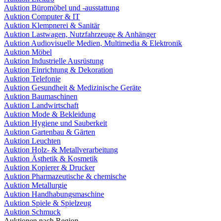
Auktion Büromöbel und -ausstattung
Auktion Computer & IT
Auktion Klempnerei & Sanitär
Auktion Lastwagen, Nutzfahrzeuge & Anhänger
Auktion Audiovisuelle Medien, Multimedia & Elektronik
Auktion Möbel
Auktion Industrielle Ausrüstung
Auktion Einrichtung & Dekoration
Auktion Telefonie
Auktion Gesundheit & Medizinische Geräte
Auktion Baumaschinen
Auktion Landwirtschaft
Auktion Mode & Bekleidung
Auktion Hygiene und Sauberkeit
Auktion Gartenbau & Gärten
Auktion Leuchten
Auktion Holz- & Metallverarbeitung
Auktion Ästhetik & Kosmetik
Auktion Kopierer & Drucker
Auktion Pharmazeutische & chemische
Auktion Metallurgie
Auktion Handhabungsmaschine
Auktion Spiele & Spielzeug
Auktion Schmuck
Auktionen nach Region