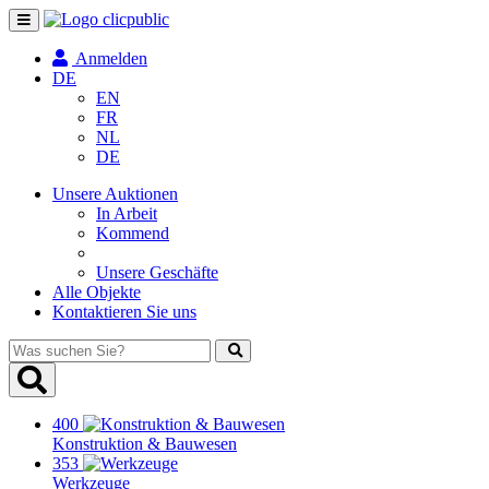
Navigation
umschalten
Anmelden
DE
EN
FR
NL
DE
Unsere Auktionen
In Arbeit
Kommend
Unsere Geschäfte
Alle Objekte
Kontaktieren Sie uns
Was
suchen
Sie?
400
Konstruktion & Bauwesen
353
Werkzeuge