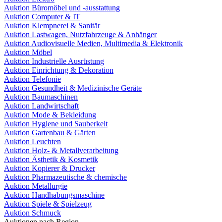
Auktion Büromöbel und -ausstattung
Auktion Computer & IT
Auktion Klempnerei & Sanitär
Auktion Lastwagen, Nutzfahrzeuge & Anhänger
Auktion Audiovisuelle Medien, Multimedia & Elektronik
Auktion Möbel
Auktion Industrielle Ausrüstung
Auktion Einrichtung & Dekoration
Auktion Telefonie
Auktion Gesundheit & Medizinische Geräte
Auktion Baumaschinen
Auktion Landwirtschaft
Auktion Mode & Bekleidung
Auktion Hygiene und Sauberkeit
Auktion Gartenbau & Gärten
Auktion Leuchten
Auktion Holz- & Metallverarbeitung
Auktion Ästhetik & Kosmetik
Auktion Kopierer & Drucker
Auktion Pharmazeutische & chemische
Auktion Metallurgie
Auktion Handhabungsmaschine
Auktion Spiele & Spielzeug
Auktion Schmuck
Auktionen nach Region