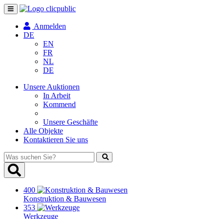
Navigation
umschalten
Anmelden
DE
EN
FR
NL
DE
Unsere Auktionen
In Arbeit
Kommend
Unsere Geschäfte
Alle Objekte
Kontaktieren Sie uns
Was
suchen
Sie?
400
Konstruktion & Bauwesen
353
Werkzeuge