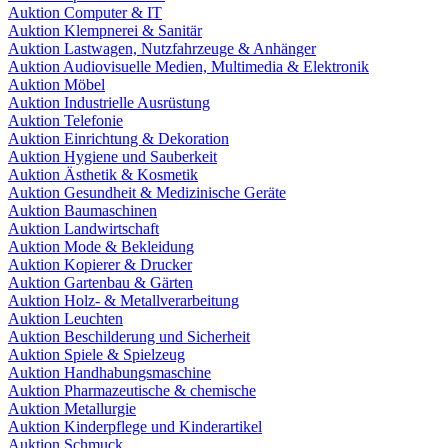
Auktion Computer & IT
Auktion Klempnerei & Sanitär
Auktion Lastwagen, Nutzfahrzeuge & Anhänger
Auktion Audiovisuelle Medien, Multimedia & Elektronik
Auktion Möbel
Auktion Industrielle Ausrüstung
Auktion Telefonie
Auktion Einrichtung & Dekoration
Auktion Hygiene und Sauberkeit
Auktion Ästhetik & Kosmetik
Auktion Gesundheit & Medizinische Geräte
Auktion Baumaschinen
Auktion Landwirtschaft
Auktion Mode & Bekleidung
Auktion Kopierer & Drucker
Auktion Gartenbau & Gärten
Auktion Holz- & Metallverarbeitung
Auktion Leuchten
Auktion Beschilderung und Sicherheit
Auktion Spiele & Spielzeug
Auktion Handhabungsmaschine
Auktion Pharmazeutische & chemische
Auktion Metallurgie
Auktion Kinderpflege und Kinderartikel
Auktion Schmuck