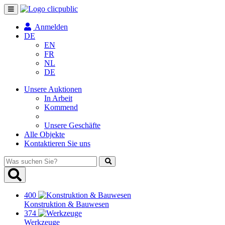
Navigation
umschalten
Anmelden
DE
EN
FR
NL
DE
Unsere Auktionen
In Arbeit
Kommend
Unsere Geschäfte
Alle Objekte
Kontaktieren Sie uns
Was
suchen
Sie?
400
Konstruktion & Bauwesen
374
Werkzeuge