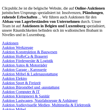
Clicpublic.be ist die belgische Website, die auf
Online-Auktionen
juristischen Ursprungs spezialisiert ist: Insolvenzen,
Pfändungen
,
ruhende Erbschaften
... Wir führen auch Auktionen für den
Abbau von Lagerbeständen von Unternehmen
durch. Unser
Team ist auf
Auktionen in Belgien und Luxemburg
spezialisiert,
unsere Räumlichkeiten befinden sich im wallonischen Brabant in
Nivelles und in Luxemburg.
Auktionen
Auktion Werkzeuge
Auktion Konstruktion & Bauwesen
Auktion HoReCa & Brauerei
Auktion Fördergeräte & Logistik
Auktion Autos & Motorräder
Auktion Garage - Karosserie
Auktion Möbel & Ladenausstattung
Auktion Elektro
Auktion Sport & Freizeit
Auktion Büromöbel und -ausstattung
Auktion Computer & IT
Auktion Klempnerei & Sanitär
Auktion Lastwagen, Nutzfahrzeuge & Anhänger
Auktion Audiovisuelle Medien, Multimedia & Elektronik
Auktion Möbel