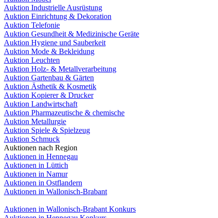
Auktion Industrielle Ausrüstung
Auktion Einrichtung & Dekoration
Auktion Telefonie
Auktion Gesundheit & Medizinische Geräte
Auktion Hygiene und Sauberkeit
Auktion Mode & Bekleidung
Auktion Leuchten
Auktion Holz- & Metallverarbeitung
Auktion Gartenbau & Gärten
Auktion Ästhetik & Kosmetik
Auktion Kopierer & Drucker
Auktion Landwirtschaft
Auktion Pharmazeutische & chemische
Auktion Metallurgie
Auktion Spiele & Spielzeug
Auktion Schmuck
Auktionen nach Region
Auktionen in Hennegau
Auktionen in Lüttich
Auktionen in Namur
Auktionen in Ostflandern
Auktionen in Wallonisch-Brabant
Auktionen in Wallonisch-Brabant Konkurs
Auktionen in Hennegau Konkurs