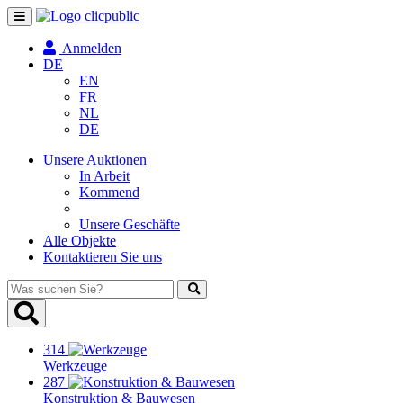
Navigation
umschalten
Anmelden
DE
EN
FR
NL
DE
Unsere Auktionen
In Arbeit
Kommend
Unsere Geschäfte
Alle Objekte
Kontaktieren Sie uns
Was
suchen
Sie?
314
Werkzeuge
287
Konstruktion & Bauwesen