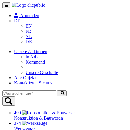
Navigation
umschalten
Anmelden
DE
EN
FR
NL
DE
Unsere Auktionen
In Arbeit
Kommend
Unsere Geschäfte
Alle Objekte
Kontaktieren Sie uns
Was
suchen
Sie?
400
Konstruktion & Bauwesen
374
Werkzeuge