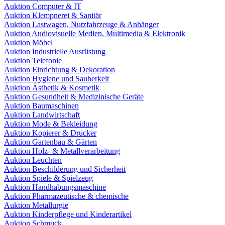
Auktion Computer & IT
Auktion Klempnerei & Sanitär
Auktion Lastwagen, Nutzfahrzeuge & Anhänger
Auktion Audiovisuelle Medien, Multimedia & Elektronik
Auktion Möbel
Auktion Industrielle Ausrüstung
Auktion Telefonie
Auktion Einrichtung & Dekoration
Auktion Hygiene und Sauberkeit
Auktion Ästhetik & Kosmetik
Auktion Gesundheit & Medizinische Geräte
Auktion Baumaschinen
Auktion Landwirtschaft
Auktion Mode & Bekleidung
Auktion Kopierer & Drucker
Auktion Gartenbau & Gärten
Auktion Holz- & Metallverarbeitung
Auktion Leuchten
Auktion Beschilderung und Sicherheit
Auktion Spiele & Spielzeug
Auktion Handhabungsmaschine
Auktion Pharmazeutische & chemische
Auktion Metallurgie
Auktion Kinderpflege und Kinderartikel
Auktion Schmuck