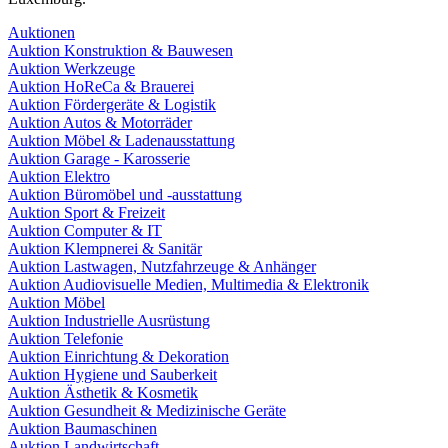
Auktionen
Auktion Konstruktion & Bauwesen
Auktion Werkzeuge
Auktion HoReCa & Brauerei
Auktion Fördergeräte & Logistik
Auktion Autos & Motorräder
Auktion Möbel & Ladenausstattung
Auktion Garage - Karosserie
Auktion Elektro
Auktion Büromöbel und -ausstattung
Auktion Sport & Freizeit
Auktion Computer & IT
Auktion Klempnerei & Sanitär
Auktion Lastwagen, Nutzfahrzeuge & Anhänger
Auktion Audiovisuelle Medien, Multimedia & Elektronik
Auktion Möbel
Auktion Industrielle Ausrüstung
Auktion Telefonie
Auktion Einrichtung & Dekoration
Auktion Hygiene und Sauberkeit
Auktion Ästhetik & Kosmetik
Auktion Gesundheit & Medizinische Geräte
Auktion Baumaschinen
Auktion Landwirtschaft