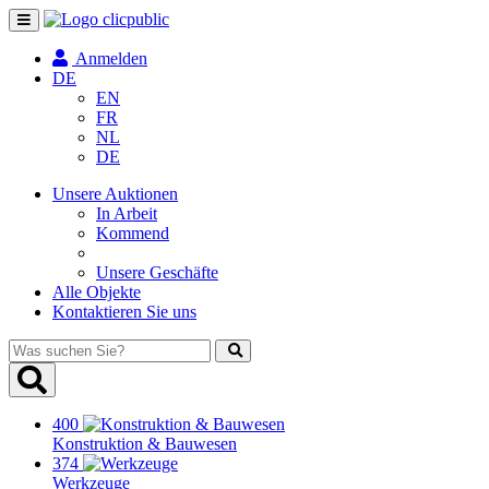
Navigation
umschalten
Anmelden
DE
EN
FR
NL
DE
Unsere Auktionen
In Arbeit
Kommend
Unsere Geschäfte
Alle Objekte
Kontaktieren Sie uns
Was
suchen
Sie?
400
Konstruktion & Bauwesen
374
Werkzeuge