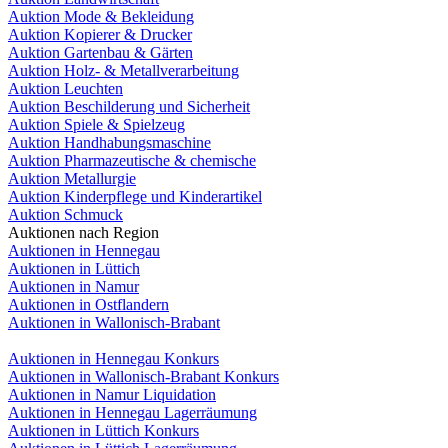
Auktion Mode & Bekleidung
Auktion Kopierer & Drucker
Auktion Gartenbau & Gärten
Auktion Holz- & Metallverarbeitung
Auktion Leuchten
Auktion Beschilderung und Sicherheit
Auktion Spiele & Spielzeug
Auktion Handhabungsmaschine
Auktion Pharmazeutische & chemische
Auktion Metallurgie
Auktion Kinderpflege und Kinderartikel
Auktion Schmuck
Auktionen nach Region
Auktionen in Hennegau
Auktionen in Lüttich
Auktionen in Namur
Auktionen in Ostflandern
Auktionen in Wallonisch-Brabant
Auktionen in Hennegau Konkurs
Auktionen in Wallonisch-Brabant Konkurs
Auktionen in Namur Liquidation
Auktionen in Hennegau Lagerräumung
Auktionen in Lüttich Konkurs