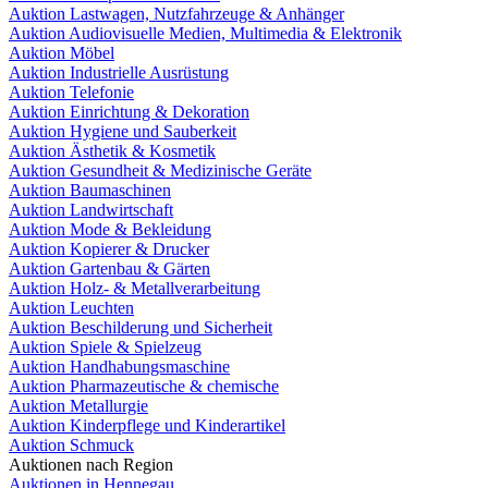
Auktion Lastwagen, Nutzfahrzeuge & Anhänger
Auktion Audiovisuelle Medien, Multimedia & Elektronik
Auktion Möbel
Auktion Industrielle Ausrüstung
Auktion Telefonie
Auktion Einrichtung & Dekoration
Auktion Hygiene und Sauberkeit
Auktion Ästhetik & Kosmetik
Auktion Gesundheit & Medizinische Geräte
Auktion Baumaschinen
Auktion Landwirtschaft
Auktion Mode & Bekleidung
Auktion Kopierer & Drucker
Auktion Gartenbau & Gärten
Auktion Holz- & Metallverarbeitung
Auktion Leuchten
Auktion Beschilderung und Sicherheit
Auktion Spiele & Spielzeug
Auktion Handhabungsmaschine
Auktion Pharmazeutische & chemische
Auktion Metallurgie
Auktion Kinderpflege und Kinderartikel
Auktion Schmuck
Auktionen nach Region
Auktionen in Hennegau