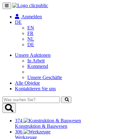
Navigation
umschalten
Anmelden
DE
EN
FR
NL
DE
Unsere Auktionen
In Arbeit
Kommend
Unsere Geschäfte
Alle Objekte
Kontaktieren Sie uns
Was
suchen
Sie?
374
Konstruktion & Bauwesen
306
Werkzeuge