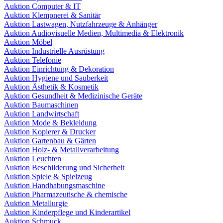
Auktion Computer & IT
Auktion Klempnerei & Sanitär
Auktion Lastwagen, Nutzfahrzeuge & Anhänger
Auktion Audiovisuelle Medien, Multimedia & Elektronik
Auktion Möbel
Auktion Industrielle Ausrüstung
Auktion Telefonie
Auktion Einrichtung & Dekoration
Auktion Hygiene und Sauberkeit
Auktion Ästhetik & Kosmetik
Auktion Gesundheit & Medizinische Geräte
Auktion Baumaschinen
Auktion Landwirtschaft
Auktion Mode & Bekleidung
Auktion Kopierer & Drucker
Auktion Gartenbau & Gärten
Auktion Holz- & Metallverarbeitung
Auktion Leuchten
Auktion Beschilderung und Sicherheit
Auktion Spiele & Spielzeug
Auktion Handhabungsmaschine
Auktion Pharmazeutische & chemische
Auktion Metallurgie
Auktion Kinderpflege und Kinderartikel
Auktion Schmuck