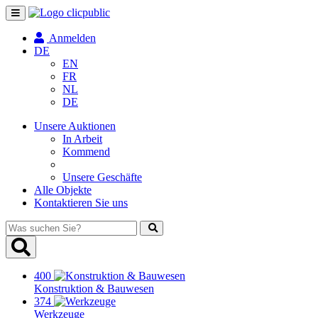
Navigation
umschalten
Anmelden
DE
EN
FR
NL
DE
Unsere Auktionen
In Arbeit
Kommend
Unsere Geschäfte
Alle Objekte
Kontaktieren Sie uns
Was
suchen
Sie?
400
Konstruktion & Bauwesen
374
Werkzeuge