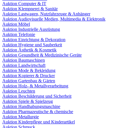
Auktion Computer & IT
Auktion Klempnerei & Sanitär
Auktion Lastwagen, Nutzfahrzeuge & Anhänger
Auktion Audiovisuelle Medien, Multimedia & Elektronik
Auktion Möbel
Auktion Industrielle Ausrüstung
Auktion Telefonie
Auktion Einrichtung & Dekoration
Auktion Hygiene und Sauberkeit
Auktion Ästhetik & Kosmetik
Auktion Gesundheit & Medizinische Geräte
Auktion Baumaschinen
Auktion Landwirtschaft
Auktion Mode & Bekleidung
Auktion Kopierer & Drucker
Auktion Gartenbau & Gärten
Auktion Holz- & Metallverarbeitung
Auktion Leuchten
Auktion Beschilderung und Sicherheit
Auktion Spiele & Spielzeug
Auktion Handhabungsmaschine
Auktion Pharmazeutische & chemische
Auktion Metallurgie
Auktion Kinderpflege und Kinderartikel
Auktion Schmuck