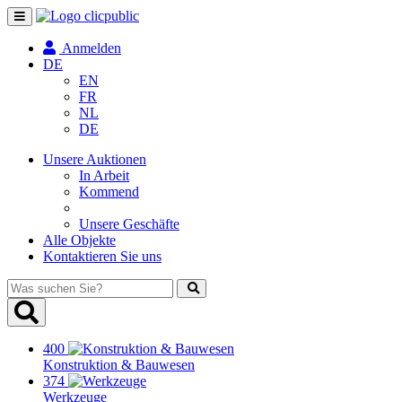
Navigation
umschalten
Anmelden
DE
EN
FR
NL
DE
Unsere Auktionen
In Arbeit
Kommend
Unsere Geschäfte
Alle Objekte
Kontaktieren Sie uns
Was
suchen
Sie?
400
Konstruktion & Bauwesen
374
Werkzeuge