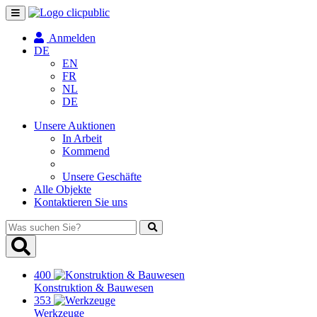
Navigation
umschalten
Anmelden
DE
EN
FR
NL
DE
Unsere Auktionen
In Arbeit
Kommend
Unsere Geschäfte
Alle Objekte
Kontaktieren Sie uns
Was
suchen
Sie?
400
Konstruktion & Bauwesen
353
Werkzeuge