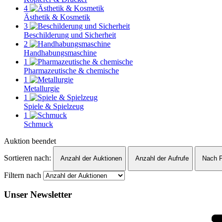
4
Ästhetik & Kosmetik
3
Beschilderung und Sicherheit
2
Handhabungsmaschine
1
Pharmazeutische & chemische
1
Metallurgie
1
Spiele & Spielzeug
1
Schmuck
Auktion beendet
Sortieren nach:
Anzahl der Auktionen
Anzahl der Aufrufe
Nach P
Filtern nach
Unser Newsletter