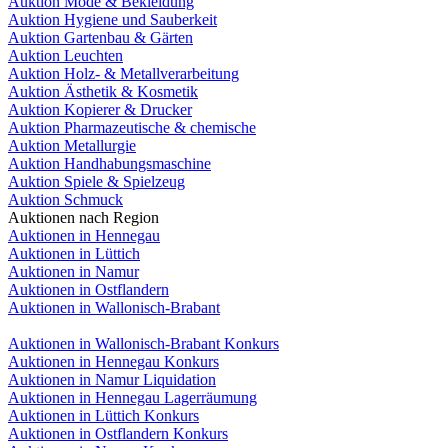
Auktion Mode & Bekleidung
Auktion Hygiene und Sauberkeit
Auktion Gartenbau & Gärten
Auktion Leuchten
Auktion Holz- & Metallverarbeitung
Auktion Ästhetik & Kosmetik
Auktion Kopierer & Drucker
Auktion Pharmazeutische & chemische
Auktion Metallurgie
Auktion Handhabungsmaschine
Auktion Spiele & Spielzeug
Auktion Schmuck
Auktionen nach Region
Auktionen in Hennegau
Auktionen in Lüttich
Auktionen in Namur
Auktionen in Ostflandern
Auktionen in Wallonisch-Brabant
Auktionen in Wallonisch-Brabant Konkurs
Auktionen in Hennegau Konkurs
Auktionen in Namur Liquidation
Auktionen in Hennegau Lagerräumung
Auktionen in Lüttich Konkurs
Auktionen in Ostflandern Konkurs