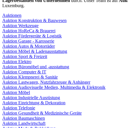
Lagerbeständen von Unternehmen
durch. Unser Team ist auf
Aukt
Luxemburg.
Auktionen
Auktion Konstruktion & Bauwesen
Auktion Werkzeuge
Auktion HoReCa & Brauerei
Auktion Fördergeräte & Logistik
Auktion Garage - Karosserie
Auktion Autos & Motorräder
Auktion Möbel & Ladenausstattung
Auktion Sport & Freizeit
Auktion Elektro
Auktion Büromöbel und -ausstattung
Auktion Computer & IT
Auktion Klempnerei & Sanitär
Auktion Lastwagen, Nutzfahrzeuge & Anhänger
Auktion Audiovisuelle Medien, Multimedia & Elektronik
Auktion Möbel
Auktion Industrielle Ausrüstung
Auktion Einrichtung & Dekoration
Auktion Telefonie
Auktion Gesundheit & Medizinische Geräte
Auktion Baumaschinen
Auktion Landwirtschaft