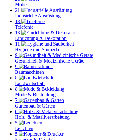
Möbel
21
Industrielle Ausrüstung
13
Telefonie
13
Einrichtung & Dekoration
11
Hygiene und Sauberkeit
9
Gesundheit & Medizinische Geräte
9
Baumaschinen
8
Landwirtschaft
8
Mode & Bekleidung
7
Gartenbau & Gärten
6
Holz- & Metallverarbeitung
5
Leuchten
5
Kopierer & Drucker