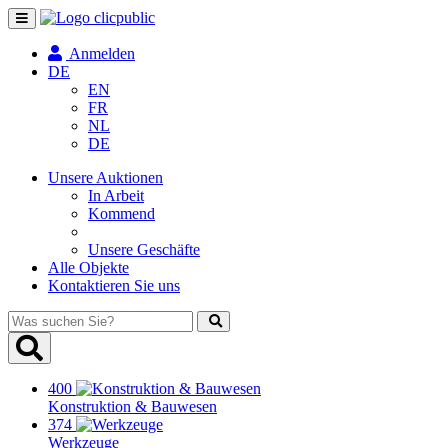
Navigation
umschalten
Anmelden
DE
EN
FR
NL
DE
Unsere Auktionen
In Arbeit
Kommend
Unsere Geschäfte
Alle Objekte
Kontaktieren Sie uns
Was
suchen
Sie?
400
Konstruktion & Bauwesen
374
Werkzeuge