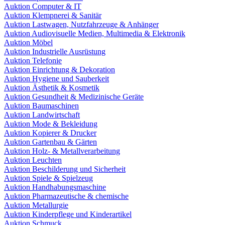
Auktion Computer & IT
Auktion Klempnerei & Sanitär
Auktion Lastwagen, Nutzfahrzeuge & Anhänger
Auktion Audiovisuelle Medien, Multimedia & Elektronik
Auktion Möbel
Auktion Industrielle Ausrüstung
Auktion Telefonie
Auktion Einrichtung & Dekoration
Auktion Hygiene und Sauberkeit
Auktion Ästhetik & Kosmetik
Auktion Gesundheit & Medizinische Geräte
Auktion Baumaschinen
Auktion Landwirtschaft
Auktion Mode & Bekleidung
Auktion Kopierer & Drucker
Auktion Gartenbau & Gärten
Auktion Holz- & Metallverarbeitung
Auktion Leuchten
Auktion Beschilderung und Sicherheit
Auktion Spiele & Spielzeug
Auktion Handhabungsmaschine
Auktion Pharmazeutische & chemische
Auktion Metallurgie
Auktion Kinderpflege und Kinderartikel
Auktion Schmuck