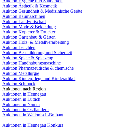
Auktion Hygiene und Sauberkeit
Auktion Ästhetik & Kosmetik
Auktion Gesundheit & Medizinische Geräte
Auktion Baumaschinen
Auktion Landwirtschaft
Auktion Mode & Bekleidung
Auktion Kopierer & Drucker
Auktion Gartenbau & Gärten
Auktion Holz- & Metallverarbeitung
Auktion Leuchten
Auktion Beschilderung und Sicherheit
Auktion Spiele & Spielzeug
Auktion Handhabungsmaschine
Auktion Pharmazeutische & chemische
Auktion Metallurgie
Auktion Kinderpflege und Kinderartikel
Auktion Schmuck
Auktionen nach Region
Auktionen in Hennegau
Auktionen in Lüttich
Auktionen in Namur
Auktionen in Ostflandern
Auktionen in Wallonisch-Brabant
Auktionen in Hennegau Konkurs