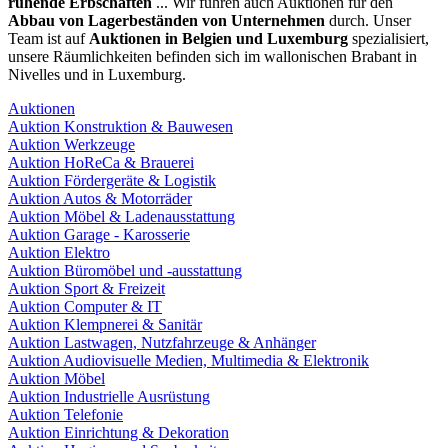
ruhende Erbschaften
... Wir führen auch Auktionen für den
Abbau von Lagerbeständen von Unternehmen
durch. Unser
Team ist auf
Auktionen in Belgien und Luxemburg
spezialisiert,
unsere Räumlichkeiten befinden sich im wallonischen Brabant in
Nivelles und in Luxemburg.
Auktionen
Auktion Konstruktion & Bauwesen
Auktion Werkzeuge
Auktion HoReCa & Brauerei
Auktion Fördergeräte & Logistik
Auktion Autos & Motorräder
Auktion Möbel & Ladenausstattung
Auktion Garage - Karosserie
Auktion Elektro
Auktion Büromöbel und -ausstattung
Auktion Sport & Freizeit
Auktion Computer & IT
Auktion Klempnerei & Sanitär
Auktion Lastwagen, Nutzfahrzeuge & Anhänger
Auktion Audiovisuelle Medien, Multimedia & Elektronik
Auktion Möbel
Auktion Industrielle Ausrüstung
Auktion Telefonie
Auktion Einrichtung & Dekoration