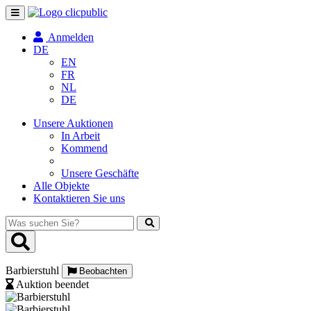
Navigation
umschalten
Anmelden
DE
EN
FR
NL
DE
Unsere Auktionen
In Arbeit
Kommend
Unsere Geschäfte
Alle Objekte
Kontaktieren Sie uns
Was
suchen
Sie?
Barbierstuhl
Beobachten
Auktion beendet