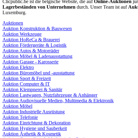
Clicpublic.be ist die belgische Website, die auf
Online-Auktionen
jur
Lagerbeständen von Unternehmen
durch. Unser Team ist auf
Aukt
Luxemburg.
Auktionen
Auktion Konstruktion & Bauwesen
Auktion Werkzeuge
Auktion HoReCa & Brauerei
Auktion Fördergeräte & Logistik
Auktion Autos & Motorräder
Auktion Möbel & Ladenausstattung
Auktion Garage - Karosserie
Auktion Elektro
Auktion Büromöbel und -ausstattung
Auktion Sport & Freizeit
Auktion Computer & IT
Auktion Klempnerei & Sanitär
Auktion Lastwagen, Nutzfahrzeuge & Anhänger
Auktion Audiovisuelle Medien, Multimedia & Elektronik
Auktion Möbel
Auktion Industrielle Ausrüstung
Auktion Telefonie
Auktion Einrichtung & Dekoration
Auktion Hygiene und Sauberkeit
Auktion Ästhetik & Kosmetik