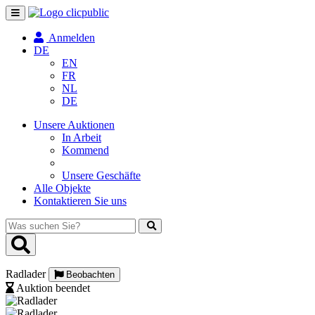
Navigation
umschalten
Anmelden
DE
EN
FR
NL
DE
Unsere Auktionen
In Arbeit
Kommend
Unsere Geschäfte
Alle Objekte
Kontaktieren Sie uns
Was
suchen
Sie?
Radlader
Beobachten
Auktion beendet