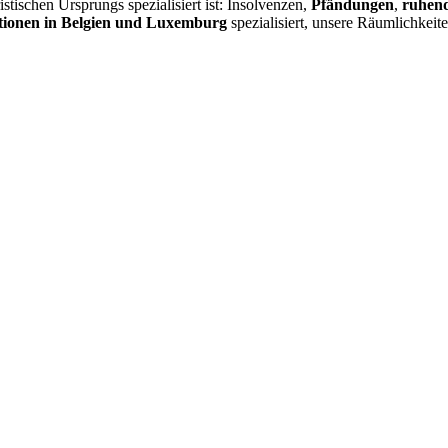
istischen Ursprungs spezialisiert ist: Insolvenzen,
Pfändungen
,
ruhend
ionen in Belgien und Luxemburg
spezialisiert, unsere Räumlichkeit