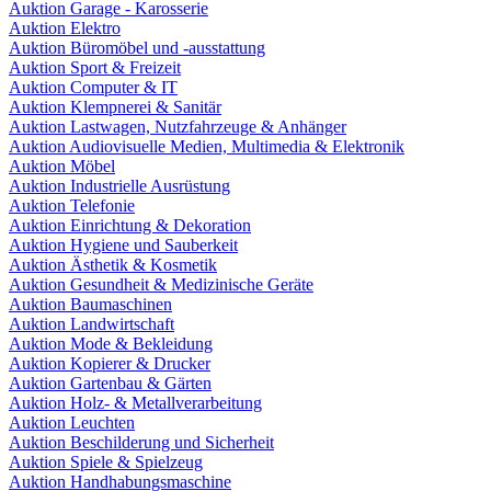
Auktion Garage - Karosserie
Auktion Elektro
Auktion Büromöbel und -ausstattung
Auktion Sport & Freizeit
Auktion Computer & IT
Auktion Klempnerei & Sanitär
Auktion Lastwagen, Nutzfahrzeuge & Anhänger
Auktion Audiovisuelle Medien, Multimedia & Elektronik
Auktion Möbel
Auktion Industrielle Ausrüstung
Auktion Telefonie
Auktion Einrichtung & Dekoration
Auktion Hygiene und Sauberkeit
Auktion Ästhetik & Kosmetik
Auktion Gesundheit & Medizinische Geräte
Auktion Baumaschinen
Auktion Landwirtschaft
Auktion Mode & Bekleidung
Auktion Kopierer & Drucker
Auktion Gartenbau & Gärten
Auktion Holz- & Metallverarbeitung
Auktion Leuchten
Auktion Beschilderung und Sicherheit
Auktion Spiele & Spielzeug
Auktion Handhabungsmaschine