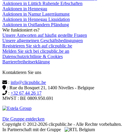
Auktionen in Lüttich Ruhende Erbschaften
Auktionen in Hennegau
Auktionen in Namur Lagerräumung
Auktionen in Hennegau Liquidation
Auktionen in Ostflandern Pfändung
Wie funktioniert es?
Unsere Antworten auf häufig gestellte Fragen
Unsere allgemeinen Geschäftsbedingungen
Registrieren Sie sich auf clicpublic.be
Melden Sie sich bei clicpublic.be an
Datenschutzrichtlinie & Cookies
Barrierefreiheitserklärung
Kontaktieren Sie uns
:
info@clicpublic.be
: Rue du Bosquet 21, 1400 Nivelles - Belgique
:
+32 67 44 26 17
MWST : BE 0809.950.691
Clicpublic ist eine Marke der Estela-Gruppe
Die Gruppe entdecken
Copyright © 2012-2026 clicpublic.be - Alle Rechte vorbehalten.
In Partnerschaft mit der Gruppe