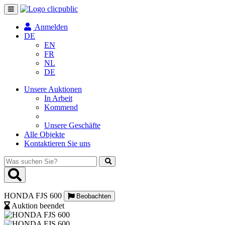
Navigation
umschalten
Anmelden
DE
EN
FR
NL
DE
Unsere Auktionen
In Arbeit
Kommend
Unsere Geschäfte
Alle Objekte
Kontaktieren Sie uns
Was
suchen
Sie?
HONDA FJS 600
Beobachten
Auktion beendet