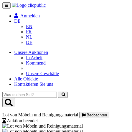
Navigation
umschalten
Anmelden
DE
EN
FR
NL
DE
Unsere Auktionen
In Arbeit
Kommend
Unsere Geschäfte
Alle Objekte
Kontaktieren Sie uns
Was
suchen
Sie?
Lot von Möbeln und Reinigungsmaterial
Beobachten
Auktion beendet