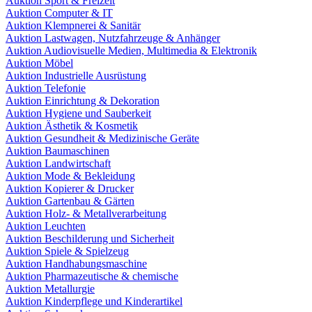
Auktion Sport & Freizeit
Auktion Computer & IT
Auktion Klempnerei & Sanitär
Auktion Lastwagen, Nutzfahrzeuge & Anhänger
Auktion Audiovisuelle Medien, Multimedia & Elektronik
Auktion Möbel
Auktion Industrielle Ausrüstung
Auktion Telefonie
Auktion Einrichtung & Dekoration
Auktion Hygiene und Sauberkeit
Auktion Ästhetik & Kosmetik
Auktion Gesundheit & Medizinische Geräte
Auktion Baumaschinen
Auktion Landwirtschaft
Auktion Mode & Bekleidung
Auktion Kopierer & Drucker
Auktion Gartenbau & Gärten
Auktion Holz- & Metallverarbeitung
Auktion Leuchten
Auktion Beschilderung und Sicherheit
Auktion Spiele & Spielzeug
Auktion Handhabungsmaschine
Auktion Pharmazeutische & chemische
Auktion Metallurgie
Auktion Kinderpflege und Kinderartikel