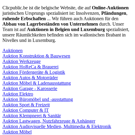
Clicpublic.be ist die belgische Website, die auf
Online-Auktionen
juristischen Ursprungs spezialisiert ist: Insolvenzen,
Pfändungen
,
ruhende Erbschaften
... Wir führen auch Auktionen für den
Abbau von Lagerbeständen von Unternehmen
durch. Unser
Team ist auf
Auktionen in Belgien und Luxemburg
spezialisiert,
unsere Räumlichkeiten befinden sich im wallonischen Brabant in
Nivelles und in Luxemburg.
Auktionen
Auktion Konstruktion & Bauwesen
Auktion Werkzeuge
Auktion HoReCa & Brauerei
Auktion Fördergeräte & Logistik
Auktion Autos & Motorräder
Auktion Möbel & Ladenausstattung
Auktion Garage - Karosserie
Auktion Elektro
Auktion Büromöbel und -ausstattung
Auktion Sport & Freizeit
Auktion Computer & IT
Auktion Klempnerei & Sanitär
Auktion Lastwagen, Nutzfahrzeuge & Anhänger
Auktion Audiovisuelle Medien, Multimedia & Elektronik
Auktion Möbel