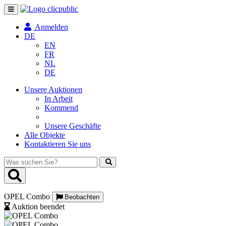
Navigation
umschalten
Anmelden
DE
EN
FR
NL
DE
Unsere Auktionen
In Arbeit
Kommend
Unsere Geschäfte
Alle Objekte
Kontaktieren Sie uns
Was
suchen
Sie?
OPEL Combo
Beobachten
Auktion beendet