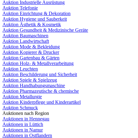
Auktion Industrielle Ausrüstung
Auktion Telefonie
Auktion Einrichtung & Dekoration
Auktion Hygiene und Sauberkeit
Auktion Ästhetik & Kosmetik
Auktion Gesundheit & Medizinische Geräte
Auktion Baumaschinen
Auktion Landwirtschaft
Auktion Mode & Bekleidung
Auktion Kopierer & Drucker
Auktion Gartenbau & Gärten
Auktion Holz- & Metallverarbeitung
Auktion Leuchten
Auktion Beschilderung und Sicherheit
Auktion Spiele & Spielzeug
Auktion Handhabungsmaschine
Auktion Pharmazeutische & chemische
Auktion Metallurgie
Auktion Kinderpflege und Kinderartikel
Auktion Schmuck
Auktionen nach Region
Auktionen in Hennegau
Auktionen in Lüttich
Auktionen in Namur
Auktionen in Ostflandern