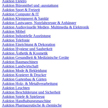
Auktion Elektro
Auktion Büromöbel und -ausstattung
Auktion Sport & Freizeit
Auktion Computer & IT
Auktion Klempnerei & Sanitär
Auktion Lastwagen, Nutzfahrzeuge & Anhänger
Auktion Audiovisuelle Medien, Multimedia & Elektronik
Auktion Möbel
Auktion Industrielle Ausrüstung
Auktion Telefonie
Auktion Einrichtung & Dekoration
Auktion Hygiene und Sauberkeit
Auktion Ästhetik & Kosmetik
Auktion Gesundheit & Medizinische Geräte
Auktion Baumaschinen
Auktion Landwirtschaft
Auktion Mode & Bekleidung
Auktion Kopierer & Drucker
Auktion Gartenbau & Gärten
Auktion Holz- & Metallverarbeitung
Auktion Leuchten
Auktion Beschilderung und Sicherheit
Auktion Spiele & Spielzeug
Auktion Handhabungsmaschine
Auktion Pharmazeutische & chemische