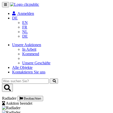
Navigation
umschalten
Anmelden
DE
EN
FR
NL
DE
Unsere Auktionen
In Arbeit
Kommend
Unsere Geschäfte
Alle Objekte
Kontaktieren Sie uns
Was
suchen
Sie?
Radlader
Beobachten
Auktion beendet