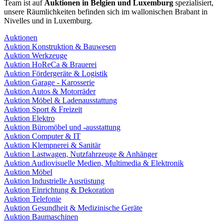
Team ist auf
Auktionen in Belgien und Luxemburg
spezialisiert,
unsere Räumlichkeiten befinden sich im wallonischen Brabant in
Nivelles und in Luxemburg.
Auktionen
Auktion Konstruktion & Bauwesen
Auktion Werkzeuge
Auktion HoReCa & Brauerei
Auktion Fördergeräte & Logistik
Auktion Garage - Karosserie
Auktion Autos & Motorräder
Auktion Möbel & Ladenausstattung
Auktion Sport & Freizeit
Auktion Elektro
Auktion Büromöbel und -ausstattung
Auktion Computer & IT
Auktion Klempnerei & Sanitär
Auktion Lastwagen, Nutzfahrzeuge & Anhänger
Auktion Audiovisuelle Medien, Multimedia & Elektronik
Auktion Möbel
Auktion Industrielle Ausrüstung
Auktion Einrichtung & Dekoration
Auktion Telefonie
Auktion Gesundheit & Medizinische Geräte
Auktion Baumaschinen