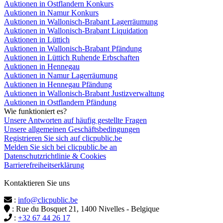
Auktionen in Ostflandern Konkurs
Auktionen in Namur Konkurs
Auktionen in Wallonisch-Brabant Lagerräumung
Auktionen in Wallonisch-Brabant Liquidation
Auktionen in Lüttich
Auktionen in Wallonisch-Brabant Pfändung
Auktionen in Lüttich Ruhende Erbschaften
Auktionen in Hennegau
Auktionen in Namur Lagerräumung
Auktionen in Hennegau Pfändung
Auktionen in Wallonisch-Brabant Justizverwaltung
Auktionen in Ostflandern Pfändung
Wie funktioniert es?
Unsere Antworten auf häufig gestellte Fragen
Unsere allgemeinen Geschäftsbedingungen
Registrieren Sie sich auf clicpublic.be
Melden Sie sich bei clicpublic.be an
Datenschutzrichtlinie & Cookies
Barrierefreiheitserklärung
Kontaktieren Sie uns
:
info@clicpublic.be
: Rue du Bosquet 21, 1400 Nivelles - Belgique
:
+32 67 44 26 17