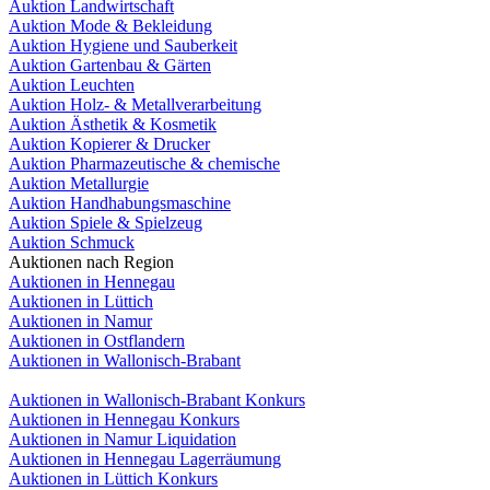
Auktion Landwirtschaft
Auktion Mode & Bekleidung
Auktion Hygiene und Sauberkeit
Auktion Gartenbau & Gärten
Auktion Leuchten
Auktion Holz- & Metallverarbeitung
Auktion Ästhetik & Kosmetik
Auktion Kopierer & Drucker
Auktion Pharmazeutische & chemische
Auktion Metallurgie
Auktion Handhabungsmaschine
Auktion Spiele & Spielzeug
Auktion Schmuck
Auktionen nach Region
Auktionen in Hennegau
Auktionen in Lüttich
Auktionen in Namur
Auktionen in Ostflandern
Auktionen in Wallonisch-Brabant
Auktionen in Wallonisch-Brabant Konkurs
Auktionen in Hennegau Konkurs
Auktionen in Namur Liquidation
Auktionen in Hennegau Lagerräumung
Auktionen in Lüttich Konkurs