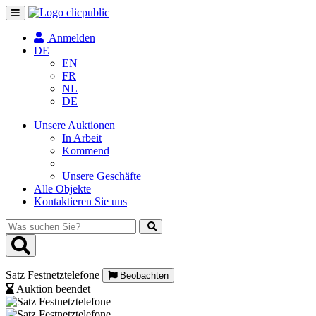
Navigation
umschalten
Anmelden
DE
EN
FR
NL
DE
Unsere Auktionen
In Arbeit
Kommend
Unsere Geschäfte
Alle Objekte
Kontaktieren Sie uns
Was
suchen
Sie?
Satz Festnetztelefone
Beobachten
Auktion beendet