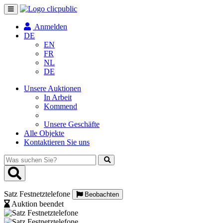
Navigation
umschalten
Anmelden
DE
EN
FR
NL
DE
Unsere Auktionen
In Arbeit
Kommend
Unsere Geschäfte
Alle Objekte
Kontaktieren Sie uns
Was
suchen
Sie?
Satz Festnetztelefone
Beobachten
Auktion beendet