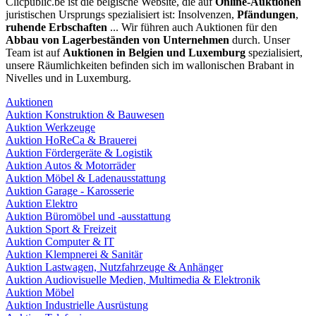
Clicpublic.be ist die belgische Website, die auf
Online-Auktionen
juristischen Ursprungs spezialisiert ist: Insolvenzen,
Pfändungen
,
ruhende Erbschaften
... Wir führen auch Auktionen für den
Abbau von Lagerbeständen von Unternehmen
durch. Unser
Team ist auf
Auktionen in Belgien und Luxemburg
spezialisiert,
unsere Räumlichkeiten befinden sich im wallonischen Brabant in
Nivelles und in Luxemburg.
Auktionen
Auktion Konstruktion & Bauwesen
Auktion Werkzeuge
Auktion HoReCa & Brauerei
Auktion Fördergeräte & Logistik
Auktion Autos & Motorräder
Auktion Möbel & Ladenausstattung
Auktion Garage - Karosserie
Auktion Elektro
Auktion Büromöbel und -ausstattung
Auktion Sport & Freizeit
Auktion Computer & IT
Auktion Klempnerei & Sanitär
Auktion Lastwagen, Nutzfahrzeuge & Anhänger
Auktion Audiovisuelle Medien, Multimedia & Elektronik
Auktion Möbel
Auktion Industrielle Ausrüstung