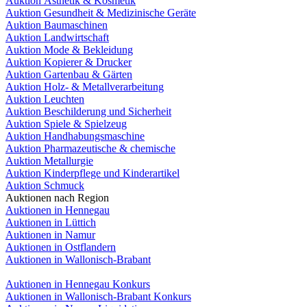
Auktion Ästhetik & Kosmetik
Auktion Gesundheit & Medizinische Geräte
Auktion Baumaschinen
Auktion Landwirtschaft
Auktion Mode & Bekleidung
Auktion Kopierer & Drucker
Auktion Gartenbau & Gärten
Auktion Holz- & Metallverarbeitung
Auktion Leuchten
Auktion Beschilderung und Sicherheit
Auktion Spiele & Spielzeug
Auktion Handhabungsmaschine
Auktion Pharmazeutische & chemische
Auktion Metallurgie
Auktion Kinderpflege und Kinderartikel
Auktion Schmuck
Auktionen nach Region
Auktionen in Hennegau
Auktionen in Lüttich
Auktionen in Namur
Auktionen in Ostflandern
Auktionen in Wallonisch-Brabant
Auktionen in Hennegau Konkurs
Auktionen in Wallonisch-Brabant Konkurs