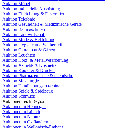
Auktion Möbel
Auktion Industrielle Ausrüstung
Auktion Einrichtung & Dekoration
Auktion Telefonie
Auktion Gesundheit & Medizinische Geräte
Auktion Baumaschinen
Auktion Landwirtschaft
Auktion Mode & Bekleidung
Auktion Hygiene und Sauberkeit
Auktion Gartenbau & Gärten
Auktion Leuchten
Auktion Holz- & Metallverarbeitung
Auktion Ästhetik & Kosmetik
Auktion Kopierer & Drucker
Auktion Pharmazeutische & chemische
Auktion Metallurgie
Auktion Handhabungsmaschine
Auktion Spiele & Spielzeug
Auktion Schmuck
Auktionen nach Region
Auktionen in Hennegau
Auktionen in Lüttich
Auktionen in Namur
Auktionen in Ostflandern
Auktionen in Wallonisch-Brabant