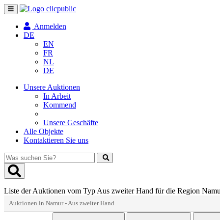
Navigation
umschalten
Anmelden
DE
EN
FR
NL
DE
Unsere Auktionen
In Arbeit
Kommend
Unsere Geschäfte
Alle Objekte
Kontaktieren Sie uns
Was
suchen
Sie?
Liste der Auktionen vom Typ Aus zweiter Hand für die Region Nam
Auktionen in Namur - Aus zweiter Hand