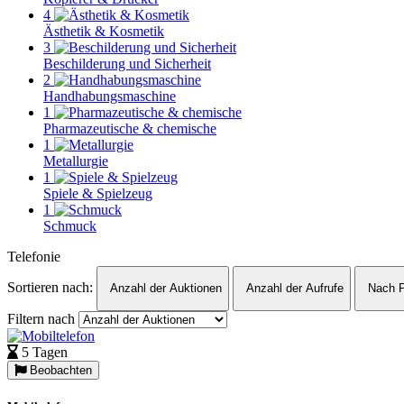
4
Ästhetik & Kosmetik
3
Beschilderung und Sicherheit
2
Handhabungsmaschine
1
Pharmazeutische & chemische
1
Metallurgie
1
Spiele & Spielzeug
1
Schmuck
Telefonie
Sortieren nach:
Anzahl der Auktionen
Anzahl der Aufrufe
Nach P
Filtern nach
5 Tagen
Beobachten