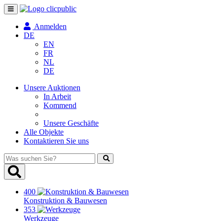
Navigation
umschalten
Anmelden
DE
EN
FR
NL
DE
Unsere Auktionen
In Arbeit
Kommend
Unsere Geschäfte
Alle Objekte
Kontaktieren Sie uns
Was
suchen
Sie?
400
Konstruktion & Bauwesen
353
Werkzeuge