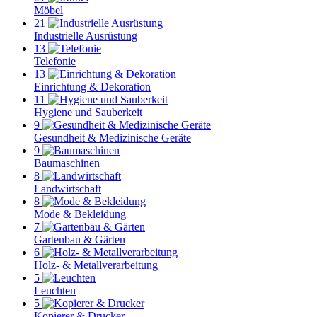
Möbel
21
Industrielle Ausrüstung
13
Telefonie
13
Einrichtung & Dekoration
11
Hygiene und Sauberkeit
9
Gesundheit & Medizinische Geräte
9
Baumaschinen
8
Landwirtschaft
8
Mode & Bekleidung
7
Gartenbau & Gärten
6
Holz- & Metallverarbeitung
5
Leuchten
5
Kopierer & Drucker