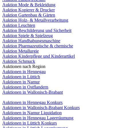
Auktion Mode & Bekleidung
Auktion Kopierer & Drucker
Auktion Gartenbau & Gärten
Auktion Holz- & Metallverarbeitung
Auktion Leuchten
Auktion Beschilderung und Sicherheit
Auktion Spiele & Spielzeug
Auktion Handhabungsmaschine
Auktion Pharmazeutische & chemische
Auktion Metallurgie
Auktion Kinderpflege und Kinderartikel
Auktion Schmuck
Auktionen nach Region
Auktionen in Hennegau
Auktionen in Lüttich
Auktionen in Namur
Auktionen in Ostflandern
Auktionen in Wallonisch-Brabant
Auktionen in Hennegau Konkurs
Auktionen in Wallonisch-Brabant Konkurs
Auktionen in Namur Liquidation
Auktionen in Hennegau Lagerräumung
Auktionen in Lüttich Konkurs