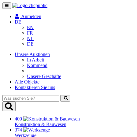
Navigation
umschalten
Anmelden
DE
EN
FR
NL
DE
Unsere Auktionen
In Arbeit
Kommend
Unsere Geschäfte
Alle Objekte
Kontaktieren Sie uns
Was
suchen
Sie?
400
Konstruktion & Bauwesen
374
Werkzeuge