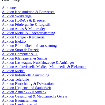
Auktionen
Auktion Konstruktion & Bauwesen
Auktion Werkzeuge
Auktion HoReCa & Brauerei
Auktion Fördergeräte & Logistik
Auktion Autos & Motorräder
Auktion Möbel & Ladenausstattung
Auktion Garage - Karosserie
Auktion Elektro
Auktion Büromöbel und -ausstattung
Auktion Sport & Freizeit
Auktion Computer & IT
Auktion Klempnerei & Sanitär
Auktion Lastwagen, Nutzfahrzeuge & Anhänger
Auktion Audiovisuelle Medien, Multimedia & Elektronik
Auktion Möbel
Auktion Industrielle Ausrüstung
Auktion Telefonie
Auktion Einrichtung & Dekoration
Auktion Hygiene und Sauberkeit
Auktion Ästhetik & Kosmetik
Auktion Gesundheit & Medizinische Geräte
Auktion Baumaschinen
Auktion Landwirtschaft