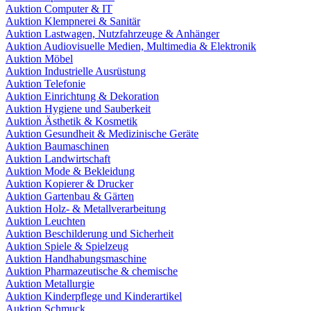
Auktion Computer & IT
Auktion Klempnerei & Sanitär
Auktion Lastwagen, Nutzfahrzeuge & Anhänger
Auktion Audiovisuelle Medien, Multimedia & Elektronik
Auktion Möbel
Auktion Industrielle Ausrüstung
Auktion Telefonie
Auktion Einrichtung & Dekoration
Auktion Hygiene und Sauberkeit
Auktion Ästhetik & Kosmetik
Auktion Gesundheit & Medizinische Geräte
Auktion Baumaschinen
Auktion Landwirtschaft
Auktion Mode & Bekleidung
Auktion Kopierer & Drucker
Auktion Gartenbau & Gärten
Auktion Holz- & Metallverarbeitung
Auktion Leuchten
Auktion Beschilderung und Sicherheit
Auktion Spiele & Spielzeug
Auktion Handhabungsmaschine
Auktion Pharmazeutische & chemische
Auktion Metallurgie
Auktion Kinderpflege und Kinderartikel
Auktion Schmuck