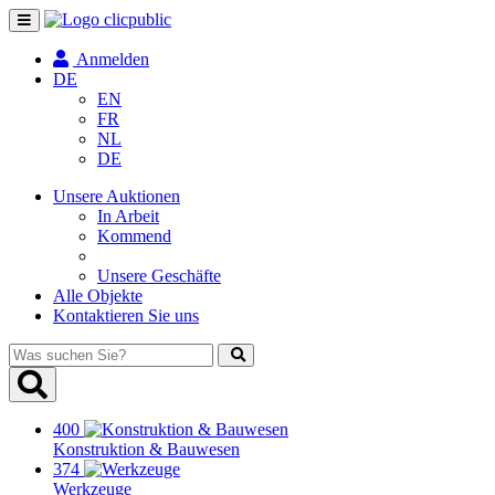
Navigation
umschalten
Anmelden
DE
EN
FR
NL
DE
Unsere Auktionen
In Arbeit
Kommend
Unsere Geschäfte
Alle Objekte
Kontaktieren Sie uns
Was
suchen
Sie?
400
Konstruktion & Bauwesen
374
Werkzeuge