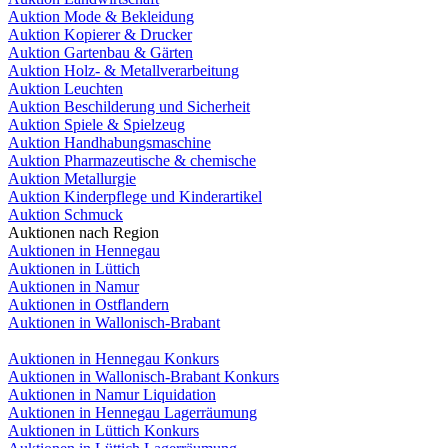
Auktion Mode & Bekleidung
Auktion Kopierer & Drucker
Auktion Gartenbau & Gärten
Auktion Holz- & Metallverarbeitung
Auktion Leuchten
Auktion Beschilderung und Sicherheit
Auktion Spiele & Spielzeug
Auktion Handhabungsmaschine
Auktion Pharmazeutische & chemische
Auktion Metallurgie
Auktion Kinderpflege und Kinderartikel
Auktion Schmuck
Auktionen nach Region
Auktionen in Hennegau
Auktionen in Lüttich
Auktionen in Namur
Auktionen in Ostflandern
Auktionen in Wallonisch-Brabant
Auktionen in Hennegau Konkurs
Auktionen in Wallonisch-Brabant Konkurs
Auktionen in Namur Liquidation
Auktionen in Hennegau Lagerräumung
Auktionen in Lüttich Konkurs