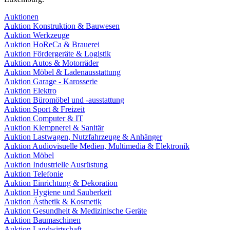
Auktionen
Auktion Konstruktion & Bauwesen
Auktion Werkzeuge
Auktion HoReCa & Brauerei
Auktion Fördergeräte & Logistik
Auktion Autos & Motorräder
Auktion Möbel & Ladenausstattung
Auktion Garage - Karosserie
Auktion Elektro
Auktion Büromöbel und -ausstattung
Auktion Sport & Freizeit
Auktion Computer & IT
Auktion Klempnerei & Sanitär
Auktion Lastwagen, Nutzfahrzeuge & Anhänger
Auktion Audiovisuelle Medien, Multimedia & Elektronik
Auktion Möbel
Auktion Industrielle Ausrüstung
Auktion Telefonie
Auktion Einrichtung & Dekoration
Auktion Hygiene und Sauberkeit
Auktion Ästhetik & Kosmetik
Auktion Gesundheit & Medizinische Geräte
Auktion Baumaschinen
Auktion Landwirtschaft