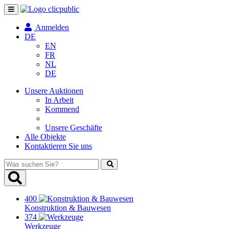
Navigation
umschalten
Anmelden
DE
EN
FR
NL
DE
Unsere Auktionen
In Arbeit
Kommend
Unsere Geschäfte
Alle Objekte
Kontaktieren Sie uns
Was
suchen
Sie?
400
Konstruktion & Bauwesen
374
Werkzeuge