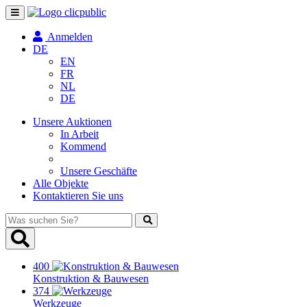
Navigation
umschalten
Anmelden
DE
EN
FR
NL
DE
Unsere Auktionen
In Arbeit
Kommend
Unsere Geschäfte
Alle Objekte
Kontaktieren Sie uns
Was
suchen
Sie?
400
Konstruktion & Bauwesen
374
Werkzeuge