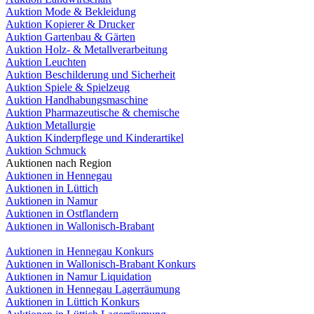
Auktion Mode & Bekleidung
Auktion Kopierer & Drucker
Auktion Gartenbau & Gärten
Auktion Holz- & Metallverarbeitung
Auktion Leuchten
Auktion Beschilderung und Sicherheit
Auktion Spiele & Spielzeug
Auktion Handhabungsmaschine
Auktion Pharmazeutische & chemische
Auktion Metallurgie
Auktion Kinderpflege und Kinderartikel
Auktion Schmuck
Auktionen nach Region
Auktionen in Hennegau
Auktionen in Lüttich
Auktionen in Namur
Auktionen in Ostflandern
Auktionen in Wallonisch-Brabant
Auktionen in Hennegau Konkurs
Auktionen in Wallonisch-Brabant Konkurs
Auktionen in Namur Liquidation
Auktionen in Hennegau Lagerräumung
Auktionen in Lüttich Konkurs