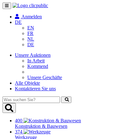
Navigation
umschalten
Anmelden
DE
EN
FR
NL
DE
Unsere Auktionen
In Arbeit
Kommend
Unsere Geschäfte
Alle Objekte
Kontaktieren Sie uns
Was
suchen
Sie?
400
Konstruktion & Bauwesen
374
Werkzeuge