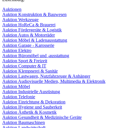
Auktionen
Auktion Konstruktion & Bauwesen
Auktion Werkzeuge
Auktion HoReCa & Brauerei
Auktion Fördergeräte & Logistik
Auktion Autos & Motorräder
Auktion Möbel & Ladenausstattung
Auktion Garage - Karosserie
Auktion Elektro
Auktion Büromöbel und -ausstattung
Auktion Sport & Freizeit
Auktion Computer & IT
Auktion Klempnerei & Sanitär
Auktion Lastwagen, Nutzfahrzeuge & Anhänger
Auktion Audiovisuelle Medien, Multimedia & Elektronik
Auktion Möbel
Auktion Industrielle Ausrüstung
Auktion Telefonie
Auktion Einrichtung & Dekoration
Auktion Hygiene und Sauberkeit
Auktion Ästhetik & Kosmetik
Auktion Gesundheit & Medizinische Geräte
Auktion Baumaschinen
Auktion Landwirtschaft