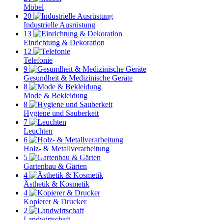
Möbel
20
Industrielle Ausrüstung
13
Einrichtung & Dekoration
12
Telefonie
9
Gesundheit & Medizinische Geräte
8
Mode & Bekleidung
8
Hygiene und Sauberkeit
7
Leuchten
6
Holz- & Metallverarbeitung
5
Gartenbau & Gärten
4
Ästhetik & Kosmetik
4
Kopierer & Drucker
2
Landwirtschaft