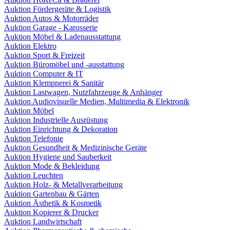
Auktion Fördergeräte & Logistik
Auktion Autos & Motorräder
Auktion Garage - Karosserie
Auktion Möbel & Ladenausstattung
Auktion Elektro
Auktion Sport & Freizeit
Auktion Büromöbel und -ausstattung
Auktion Computer & IT
Auktion Klempnerei & Sanitär
Auktion Lastwagen, Nutzfahrzeuge & Anhänger
Auktion Audiovisuelle Medien, Multimedia & Elektronik
Auktion Möbel
Auktion Industrielle Ausrüstung
Auktion Einrichtung & Dekoration
Auktion Telefonie
Auktion Gesundheit & Medizinische Geräte
Auktion Hygiene und Sauberkeit
Auktion Mode & Bekleidung
Auktion Leuchten
Auktion Holz- & Metallverarbeitung
Auktion Gartenbau & Gärten
Auktion Ästhetik & Kosmetik
Auktion Kopierer & Drucker
Auktion Landwirtschaft