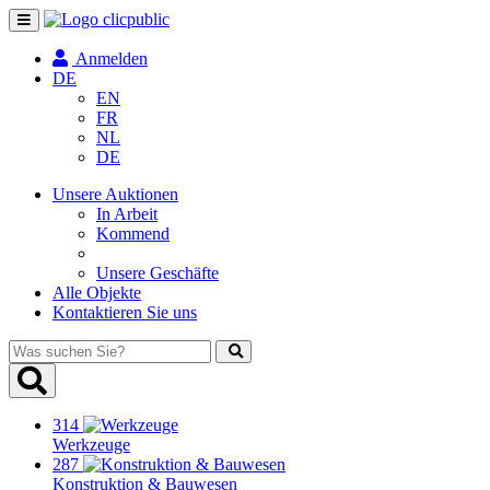
Navigation
umschalten
Anmelden
DE
EN
FR
NL
DE
Unsere Auktionen
In Arbeit
Kommend
Unsere Geschäfte
Alle Objekte
Kontaktieren Sie uns
Was
suchen
Sie?
314
Werkzeuge
287
Konstruktion & Bauwesen