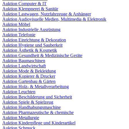
Auktion Computer & IT
Auktion Klempnerei & Sanitär
Auktion Lastwagen, Nutzfahrzeuge & Anhänger
Auktion Audiovisuelle Medien, Multimedia & Elektronik
Auktion Möbel
Auktion Industrielle Ausrüstung
Auktion Telefonie
Auktion Einrichtung & Dekoration
Auktion Hygiene und Sauberkeit
Auktion Ästhetik & Kosmetik
Auktion Gesundheit & Medizinische Geräte
Auktion Baumaschinen
Auktion Landwirtschaft
Auktion Mode & Bekleidung
Auktion Kopierer & Drucker
Auktion Gartenbau & Gärten
Auktion Holz- & Metallverarbeitung
Auktion Leuchten
Auktion Beschilderung und Sicherheit
Auktion Spiele & Spielzeug
Auktion Handhabungsmaschine
Auktion Pharmazeutische & chemische
Auktion Metallurgie
Auktion Kinderpflege und Kinderartikel
Auktion Schmuck