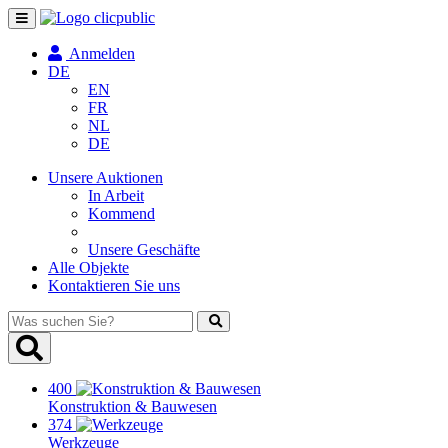
Navigation
umschalten
Anmelden
DE
EN
FR
NL
DE
Unsere Auktionen
In Arbeit
Kommend
Unsere Geschäfte
Alle Objekte
Kontaktieren Sie uns
Was
suchen
Sie?
400
Konstruktion & Bauwesen
374
Werkzeuge