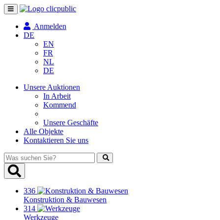
Navigation
umschalten
Anmelden
DE
EN
FR
NL
DE
Unsere Auktionen
In Arbeit
Kommend
Unsere Geschäfte
Alle Objekte
Kontaktieren Sie uns
Was
suchen
Sie?
336
Konstruktion & Bauwesen
314
Werkzeuge