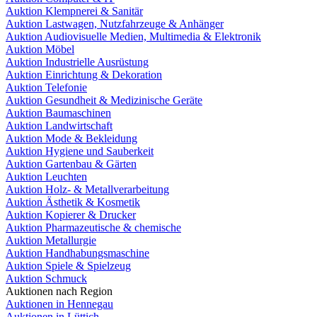
Auktion Klempnerei & Sanitär
Auktion Lastwagen, Nutzfahrzeuge & Anhänger
Auktion Audiovisuelle Medien, Multimedia & Elektronik
Auktion Möbel
Auktion Industrielle Ausrüstung
Auktion Einrichtung & Dekoration
Auktion Telefonie
Auktion Gesundheit & Medizinische Geräte
Auktion Baumaschinen
Auktion Landwirtschaft
Auktion Mode & Bekleidung
Auktion Hygiene und Sauberkeit
Auktion Gartenbau & Gärten
Auktion Leuchten
Auktion Holz- & Metallverarbeitung
Auktion Ästhetik & Kosmetik
Auktion Kopierer & Drucker
Auktion Pharmazeutische & chemische
Auktion Metallurgie
Auktion Handhabungsmaschine
Auktion Spiele & Spielzeug
Auktion Schmuck
Auktionen nach Region
Auktionen in Hennegau
Auktionen in Lüttich