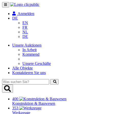
Navigation
umschalten
Anmelden
DE
EN
FR
NL
DE
Unsere Auktionen
In Arbeit
Kommend
Unsere Geschäfte
Alle Objekte
Kontaktieren Sie uns
Was
suchen
Sie?
400
Konstruktion & Bauwesen
353
Werkzeuge