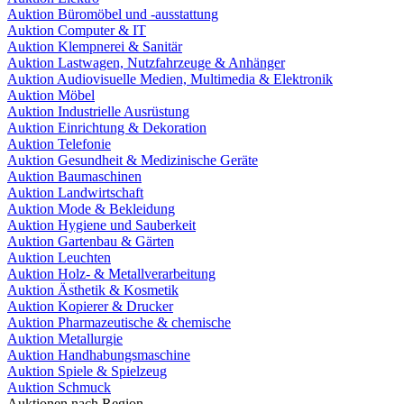
Auktion Büromöbel und -ausstattung
Auktion Computer & IT
Auktion Klempnerei & Sanitär
Auktion Lastwagen, Nutzfahrzeuge & Anhänger
Auktion Audiovisuelle Medien, Multimedia & Elektronik
Auktion Möbel
Auktion Industrielle Ausrüstung
Auktion Einrichtung & Dekoration
Auktion Telefonie
Auktion Gesundheit & Medizinische Geräte
Auktion Baumaschinen
Auktion Landwirtschaft
Auktion Mode & Bekleidung
Auktion Hygiene und Sauberkeit
Auktion Gartenbau & Gärten
Auktion Leuchten
Auktion Holz- & Metallverarbeitung
Auktion Ästhetik & Kosmetik
Auktion Kopierer & Drucker
Auktion Pharmazeutische & chemische
Auktion Metallurgie
Auktion Handhabungsmaschine
Auktion Spiele & Spielzeug
Auktion Schmuck
Auktionen nach Region