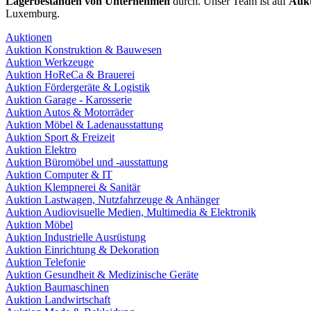
Lagerbeständen von Unternehmen
durch. Unser Team ist auf
Aukt
Luxemburg.
Auktionen
Auktion Konstruktion & Bauwesen
Auktion Werkzeuge
Auktion HoReCa & Brauerei
Auktion Fördergeräte & Logistik
Auktion Garage - Karosserie
Auktion Autos & Motorräder
Auktion Möbel & Ladenausstattung
Auktion Sport & Freizeit
Auktion Elektro
Auktion Büromöbel und -ausstattung
Auktion Computer & IT
Auktion Klempnerei & Sanitär
Auktion Lastwagen, Nutzfahrzeuge & Anhänger
Auktion Audiovisuelle Medien, Multimedia & Elektronik
Auktion Möbel
Auktion Industrielle Ausrüstung
Auktion Einrichtung & Dekoration
Auktion Telefonie
Auktion Gesundheit & Medizinische Geräte
Auktion Baumaschinen
Auktion Landwirtschaft