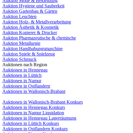
Auktion Mode & Bekleidung
Auktion Hygiene und Sauberkeit
Auktion Gartenbau & Gärten
Auktion Leuchten
Auktion Holz- & Metallverarbeitung
Auktion Ästhetik & Kosmetik
Auktion Kopierer & Drucker
Auktion Pharmazeutische & chemische
Auktion Metallurgie
Auktion Handhabungsmaschine
Auktion Spiele & Spielzeug
Auktion Schmuck
Auktionen nach Region
Auktionen in Hennegau
Auktionen in Lüttich
Auktionen in Namur
Auktionen in Ostflandern
Auktionen in Wallonisch-Brabant
Auktionen in Wallonisch-Brabant Konkurs
Auktionen in Hennegau Konkurs
Auktionen in Namur Liquidation
Auktionen in Hennegau Lagerräumung
Auktionen in Lüttich Konkurs
Auktionen in Ostflandern Konkurs