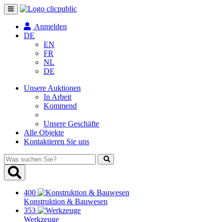
Navigation
umschalten
Anmelden
DE
EN
FR
NL
DE
Unsere Auktionen
In Arbeit
Kommend
Unsere Geschäfte
Alle Objekte
Kontaktieren Sie uns
Was
suchen
Sie?
400
Konstruktion & Bauwesen
353
Werkzeuge