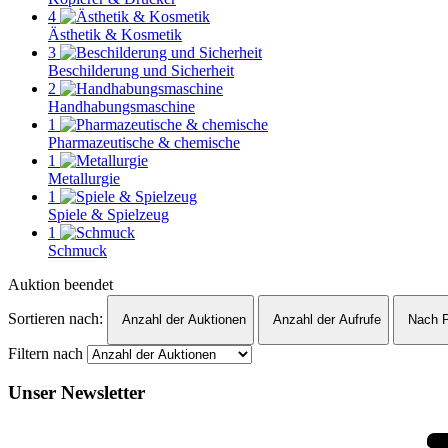
4
Ästhetik & Kosmetik
3
Beschilderung und Sicherheit
2
Handhabungsmaschine
1
Pharmazeutische & chemische
1
Metallurgie
1
Spiele & Spielzeug
1
Schmuck
Auktion beendet
Sortieren nach:
Anzahl der Auktionen
Anzahl der Aufrufe
Nach P
Filtern nach
Unser Newsletter