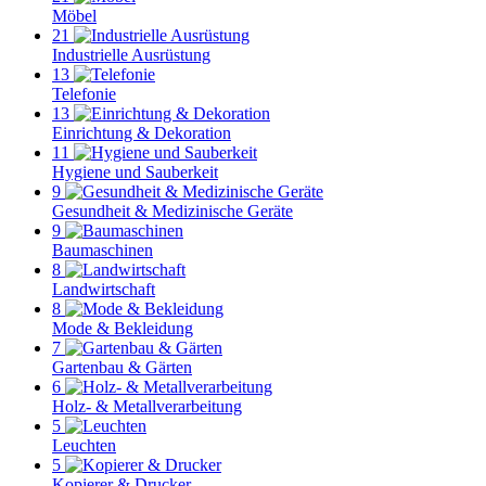
Möbel
21
Industrielle Ausrüstung
13
Telefonie
13
Einrichtung & Dekoration
11
Hygiene und Sauberkeit
9
Gesundheit & Medizinische Geräte
9
Baumaschinen
8
Landwirtschaft
8
Mode & Bekleidung
7
Gartenbau & Gärten
6
Holz- & Metallverarbeitung
5
Leuchten
5
Kopierer & Drucker