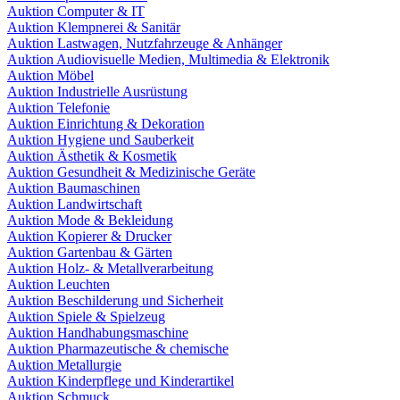
Auktion Computer & IT
Auktion Klempnerei & Sanitär
Auktion Lastwagen, Nutzfahrzeuge & Anhänger
Auktion Audiovisuelle Medien, Multimedia & Elektronik
Auktion Möbel
Auktion Industrielle Ausrüstung
Auktion Telefonie
Auktion Einrichtung & Dekoration
Auktion Hygiene und Sauberkeit
Auktion Ästhetik & Kosmetik
Auktion Gesundheit & Medizinische Geräte
Auktion Baumaschinen
Auktion Landwirtschaft
Auktion Mode & Bekleidung
Auktion Kopierer & Drucker
Auktion Gartenbau & Gärten
Auktion Holz- & Metallverarbeitung
Auktion Leuchten
Auktion Beschilderung und Sicherheit
Auktion Spiele & Spielzeug
Auktion Handhabungsmaschine
Auktion Pharmazeutische & chemische
Auktion Metallurgie
Auktion Kinderpflege und Kinderartikel
Auktion Schmuck