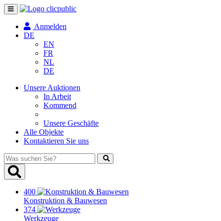
Navigation
umschalten
Anmelden
DE
EN
FR
NL
DE
Unsere Auktionen
In Arbeit
Kommend
Unsere Geschäfte
Alle Objekte
Kontaktieren Sie uns
Was
suchen
Sie?
400
Konstruktion & Bauwesen
374
Werkzeuge