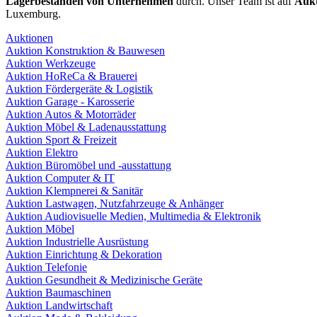
Lagerbeständen von Unternehmen
durch. Unser Team ist auf
Aukt
Luxemburg.
Auktionen
Auktion Konstruktion & Bauwesen
Auktion Werkzeuge
Auktion HoReCa & Brauerei
Auktion Fördergeräte & Logistik
Auktion Garage - Karosserie
Auktion Autos & Motorräder
Auktion Möbel & Ladenausstattung
Auktion Sport & Freizeit
Auktion Elektro
Auktion Büromöbel und -ausstattung
Auktion Computer & IT
Auktion Klempnerei & Sanitär
Auktion Lastwagen, Nutzfahrzeuge & Anhänger
Auktion Audiovisuelle Medien, Multimedia & Elektronik
Auktion Möbel
Auktion Industrielle Ausrüstung
Auktion Einrichtung & Dekoration
Auktion Telefonie
Auktion Gesundheit & Medizinische Geräte
Auktion Baumaschinen
Auktion Landwirtschaft