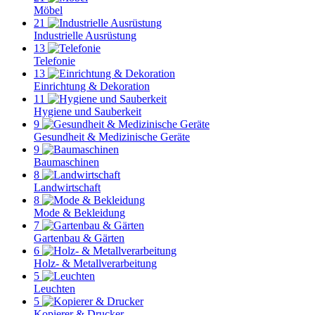
Möbel
21
Industrielle Ausrüstung
13
Telefonie
13
Einrichtung & Dekoration
11
Hygiene und Sauberkeit
9
Gesundheit & Medizinische Geräte
9
Baumaschinen
8
Landwirtschaft
8
Mode & Bekleidung
7
Gartenbau & Gärten
6
Holz- & Metallverarbeitung
5
Leuchten
5
Kopierer & Drucker