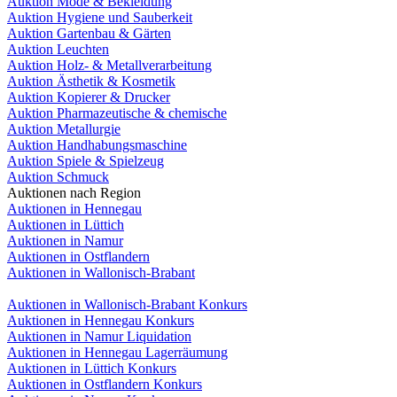
Auktion Mode & Bekleidung
Auktion Hygiene und Sauberkeit
Auktion Gartenbau & Gärten
Auktion Leuchten
Auktion Holz- & Metallverarbeitung
Auktion Ästhetik & Kosmetik
Auktion Kopierer & Drucker
Auktion Pharmazeutische & chemische
Auktion Metallurgie
Auktion Handhabungsmaschine
Auktion Spiele & Spielzeug
Auktion Schmuck
Auktionen nach Region
Auktionen in Hennegau
Auktionen in Lüttich
Auktionen in Namur
Auktionen in Ostflandern
Auktionen in Wallonisch-Brabant
Auktionen in Wallonisch-Brabant Konkurs
Auktionen in Hennegau Konkurs
Auktionen in Namur Liquidation
Auktionen in Hennegau Lagerräumung
Auktionen in Lüttich Konkurs
Auktionen in Ostflandern Konkurs