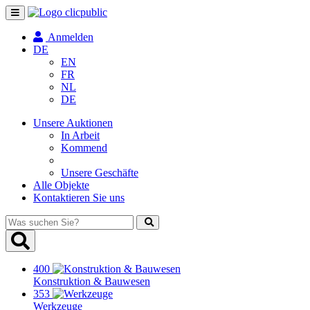
Navigation
umschalten
Anmelden
DE
EN
FR
NL
DE
Unsere Auktionen
In Arbeit
Kommend
Unsere Geschäfte
Alle Objekte
Kontaktieren Sie uns
Was
suchen
Sie?
400
Konstruktion & Bauwesen
353
Werkzeuge