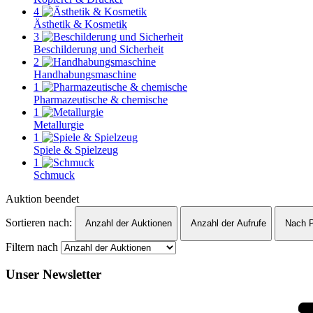
4
Ästhetik & Kosmetik
3
Beschilderung und Sicherheit
2
Handhabungsmaschine
1
Pharmazeutische & chemische
1
Metallurgie
1
Spiele & Spielzeug
1
Schmuck
Auktion beendet
Sortieren nach:
Anzahl der Auktionen
Anzahl der Aufrufe
Nach P
Filtern nach
Unser Newsletter