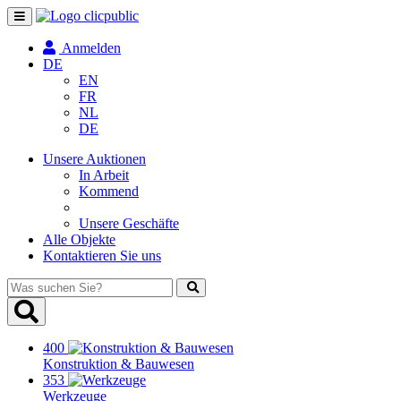
Navigation
umschalten
Anmelden
DE
EN
FR
NL
DE
Unsere Auktionen
In Arbeit
Kommend
Unsere Geschäfte
Alle Objekte
Kontaktieren Sie uns
Was
suchen
Sie?
400
Konstruktion & Bauwesen
353
Werkzeuge