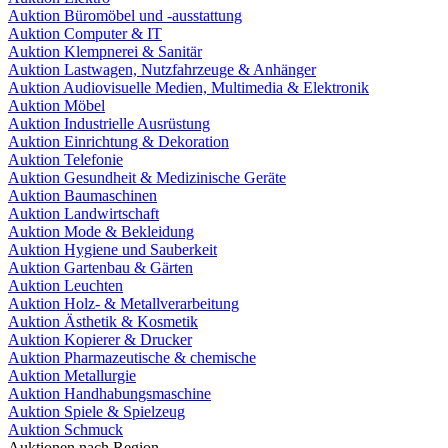
Auktion Büromöbel und -ausstattung
Auktion Computer & IT
Auktion Klempnerei & Sanitär
Auktion Lastwagen, Nutzfahrzeuge & Anhänger
Auktion Audiovisuelle Medien, Multimedia & Elektronik
Auktion Möbel
Auktion Industrielle Ausrüstung
Auktion Einrichtung & Dekoration
Auktion Telefonie
Auktion Gesundheit & Medizinische Geräte
Auktion Baumaschinen
Auktion Landwirtschaft
Auktion Mode & Bekleidung
Auktion Hygiene und Sauberkeit
Auktion Gartenbau & Gärten
Auktion Leuchten
Auktion Holz- & Metallverarbeitung
Auktion Ästhetik & Kosmetik
Auktion Kopierer & Drucker
Auktion Pharmazeutische & chemische
Auktion Metallurgie
Auktion Handhabungsmaschine
Auktion Spiele & Spielzeug
Auktion Schmuck
Auktionen nach Region