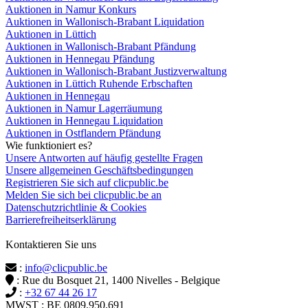
Auktionen in Namur Konkurs
Auktionen in Wallonisch-Brabant Liquidation
Auktionen in Lüttich
Auktionen in Wallonisch-Brabant Pfändung
Auktionen in Hennegau Pfändung
Auktionen in Wallonisch-Brabant Justizverwaltung
Auktionen in Lüttich Ruhende Erbschaften
Auktionen in Hennegau
Auktionen in Namur Lagerräumung
Auktionen in Hennegau Liquidation
Auktionen in Ostflandern Pfändung
Wie funktioniert es?
Unsere Antworten auf häufig gestellte Fragen
Unsere allgemeinen Geschäftsbedingungen
Registrieren Sie sich auf clicpublic.be
Melden Sie sich bei clicpublic.be an
Datenschutzrichtlinie & Cookies
Barrierefreiheitserklärung
Kontaktieren Sie uns
:
info@clicpublic.be
: Rue du Bosquet 21, 1400 Nivelles - Belgique
:
+32 67 44 26 17
MWST : BE 0809.950.691