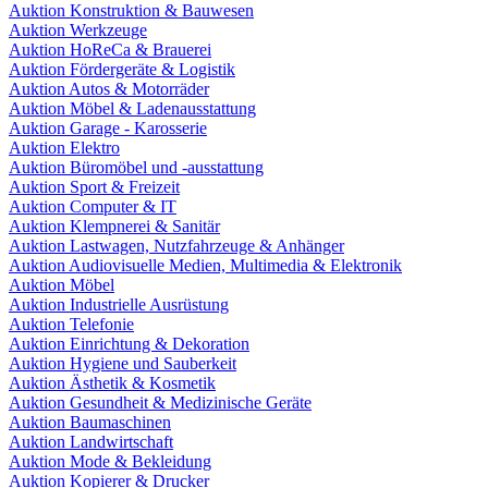
Auktion Konstruktion & Bauwesen
Auktion Werkzeuge
Auktion HoReCa & Brauerei
Auktion Fördergeräte & Logistik
Auktion Autos & Motorräder
Auktion Möbel & Ladenausstattung
Auktion Garage - Karosserie
Auktion Elektro
Auktion Büromöbel und -ausstattung
Auktion Sport & Freizeit
Auktion Computer & IT
Auktion Klempnerei & Sanitär
Auktion Lastwagen, Nutzfahrzeuge & Anhänger
Auktion Audiovisuelle Medien, Multimedia & Elektronik
Auktion Möbel
Auktion Industrielle Ausrüstung
Auktion Telefonie
Auktion Einrichtung & Dekoration
Auktion Hygiene und Sauberkeit
Auktion Ästhetik & Kosmetik
Auktion Gesundheit & Medizinische Geräte
Auktion Baumaschinen
Auktion Landwirtschaft
Auktion Mode & Bekleidung
Auktion Kopierer & Drucker