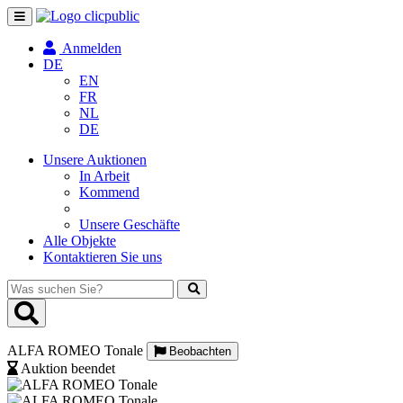
Navigation
umschalten
Anmelden
DE
EN
FR
NL
DE
Unsere Auktionen
In Arbeit
Kommend
Unsere Geschäfte
Alle Objekte
Kontaktieren Sie uns
Was
suchen
Sie?
ALFA ROMEO Tonale
Beobachten
Auktion beendet