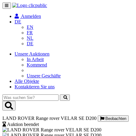
Navigation
umschalten
Anmelden
DE
EN
FR
NL
DE
Unsere Auktionen
In Arbeit
Kommend
Unsere Geschäfte
Alle Objekte
Kontaktieren Sie uns
Was
suchen
Sie?
LAND ROVER Range rover VELAR SE D200
Beobachten
Auktion beendet