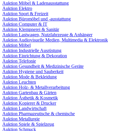
Auktion Möbel & Ladenausstattung
Auktion Elektro
Auktion Sport & Freizeit
Auktion Büromöbel und -ausstattung
Auktion Computer & IT
Auktion Klempnerei & Sanitär
Auktion Lastwagen, Nutzfahrzeuge & Anhänger
Auktion Audiovisuelle Medien, Multimedia & Elektronik
Auktion Möbel
Auktion Industrielle Ausrüstung
Auktion Einrichtung & Dekoration
Auktion Telefonie
Auktion Gesundheit & Medizinische Geräte
Auktion Hygiene und Sauberkeit
Auktion Mode & Bekleidung
Auktion Leuchten
Auktion Holz- & Metallverarbeitung
Auktion Gartenbau & Gärten
Auktion Ästhetik & Kosmetik
Auktion Kopierer & Drucker
Auktion Landwirtschaft
Auktion Pharmazeutische & chemische
Auktion Metallurgie
Auktion Spiele & Spielzeug
Auktion Schmuck