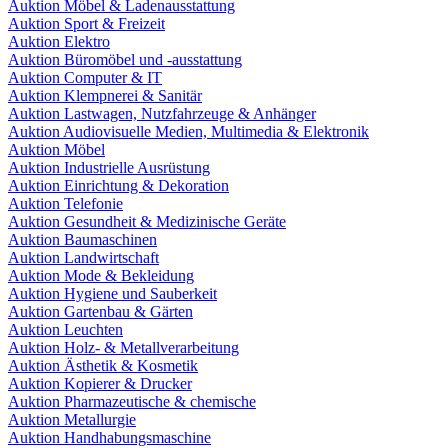
Auktion Möbel & Ladenausstattung
Auktion Sport & Freizeit
Auktion Elektro
Auktion Büromöbel und -ausstattung
Auktion Computer & IT
Auktion Klempnerei & Sanitär
Auktion Lastwagen, Nutzfahrzeuge & Anhänger
Auktion Audiovisuelle Medien, Multimedia & Elektronik
Auktion Möbel
Auktion Industrielle Ausrüstung
Auktion Einrichtung & Dekoration
Auktion Telefonie
Auktion Gesundheit & Medizinische Geräte
Auktion Baumaschinen
Auktion Landwirtschaft
Auktion Mode & Bekleidung
Auktion Hygiene und Sauberkeit
Auktion Gartenbau & Gärten
Auktion Leuchten
Auktion Holz- & Metallverarbeitung
Auktion Ästhetik & Kosmetik
Auktion Kopierer & Drucker
Auktion Pharmazeutische & chemische
Auktion Metallurgie
Auktion Handhabungsmaschine