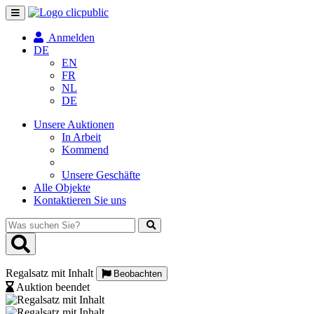
Navigation
umschalten
Anmelden
DE
EN
FR
NL
DE
Unsere Auktionen
In Arbeit
Kommend
Unsere Geschäfte
Alle Objekte
Kontaktieren Sie uns
Was
suchen
Sie?
Regalsatz mit Inhalt
Beobachten
Auktion beendet